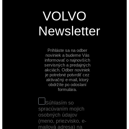
VOLVO
Newsletter
Prihláste sa na odber
noviniek a budeme Vás
informovať o najnovších
servisných a predajných
akciách. Odber noviniek
je potrebné potvrdiť cez
aktivačný e-mail, ktorý
obdržíte po odoslaní
formulára.
Súhlasím so
spracúvaním mojich
osobných údajov
(meno, priezvisko, e-
mailová adresa) na