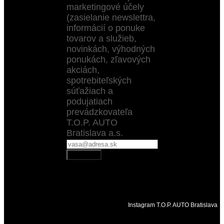
marketingové účely
(zasielanie newslettra,
informácií o ponuke
tovarov a služieb,
novinkách, výhodných
ponukách, zľavových
akciách,
spotrebiteľských
súťažiach a
podujatiach
prevádzkovateľa
T.O.P. AUTO
Bratislava a.s.
Odoberať
Instagram T.O.P. AUTO Bratislava