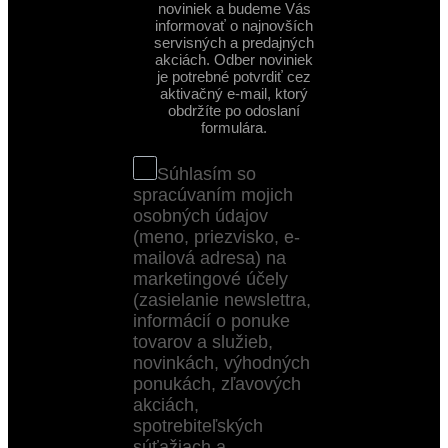
noviniek a budeme Vás
informovať o najnovších
servisných a predajných
akciách. Odber noviniek
je potrebné potvrdiť cez
aktivačný e-mail, ktorý
obdržíte po odoslaní
formulára.
Súhlasím so
spracúvaním mojich
osobných údajov
(meno, priezvisko, e-
mailová adresa) na
marketingové účely
(zasielanie newslettra,
informácií o ponuke
tovarov a služieb,
novinkách, výhodných
ponukách, zľavových
akciách,
spotrebiteľských
súťažiach a