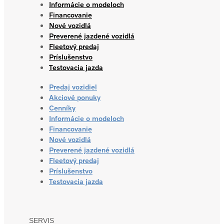
Informácie o modeloch
Financovanie
Nové vozidlá
Preverené jazdené vozidlá
Fleetový predaj
Príslušenstvo
Testovacia jazda
Predaj vozidiel
Akciové ponuky
Cenníky
Informácie o modeloch
Financovanie
Nové vozidlá
Preverené jazdené vozidlá
Fleetový predaj
Príslušenstvo
Testovacia jazda
SERVIS