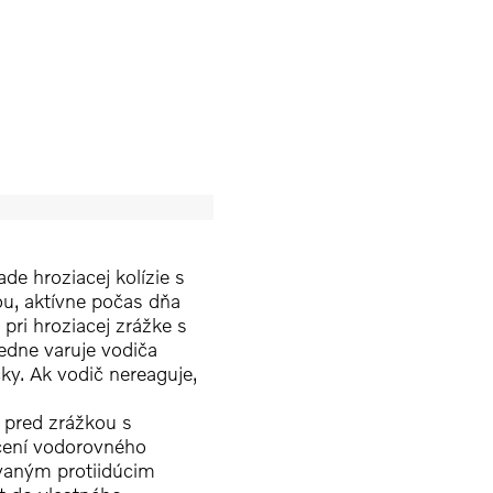
e hroziacej kolízie s
u, aktívne počas dňa
pri hroziacej zrážke s
edne varuje vodiča
ky. Ak vodič nereaguje,
pred zrážkou s
očení vodorovného
ovaným protiidúcim