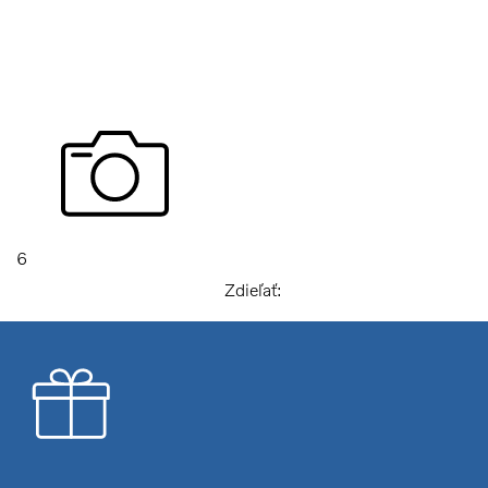
6
Zdieľať: