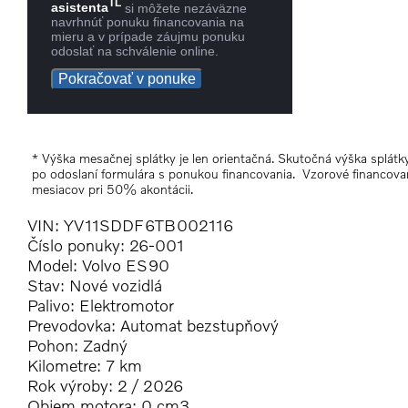
TL
asistenta
si môžete nezáväzne
navrhnúť ponuku financovania na
mieru a v prípade záujmu ponuku
odoslať na schválenie online.
Pokračovať v ponuke
* Výška mesačnej splátky je len orientačná. Skutočná výška splá
po odoslaní formulára s ponukou financovania. Vzorové financova
mesiacov pri 50% akontácii.
VIN: YV11SDDF6TB002116
Číslo ponuky: 26-001
Model: Volvo ES90
Stav: Nové vozidlá
Palivo: Elektromotor
Prevodovka: Automat bezstupňový
Pohon: Zadný
Kilometre: 7 km
Rok výroby: 2 / 2026
Objem motora: 0 cm3