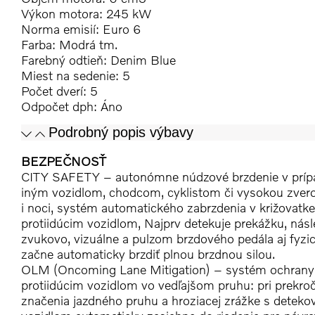
Výkon motora: 245 kW
Norma emisií: Euro 6
Farba: Modrá tm.
Farebný odtieň:
Denim Blue
Miest na sedenie: 5
Počet dverí: 5
Odpočet dph: Áno
Podrobný popis výbavy
BEZPEČNOSŤ
CITY SAFETY – autonómne núdzové brzdenie v prípad
iným vozidlom, chodcom, cyklistom či vysokou zvero
i noci, systém automatického zabrzdenia v križovatke 
protiidúcim vozidlom, Najprv detekuje prekážku, násl
zvukovo, vizuálne a pulzom brzdového pedála aj fyzic
začne automaticky brzdiť plnou brzdnou silou.
OLM (Oncoming Lane Mitigation) – systém ochrany 
protiidúcim vozidlom vo vedľajšom pruhu: pri prekr
značenia jazdného pruhu a hroziacej zrážke s detek