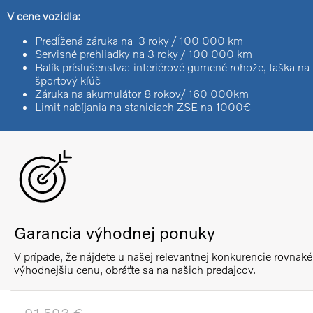
V cene vozidla:
Predĺžená záruka na 3 roky / 100 000 km
Servisné prehliadky na 3 roky / 100 000 km
Balík príslušenstva: interiérové gumené rohože, taška na 
športový kľúč
Záruka na akumulátor 8 rokov/ 160 000km
Limit nabíjania na staniciach ZSE na 1000€
Garancia výhodnej ponuky
V prípade, že nájdete u našej relevantnej konkurencie rovnaké
výhodnejšiu cenu, obráťte sa na našich predajcov.
91.593 €