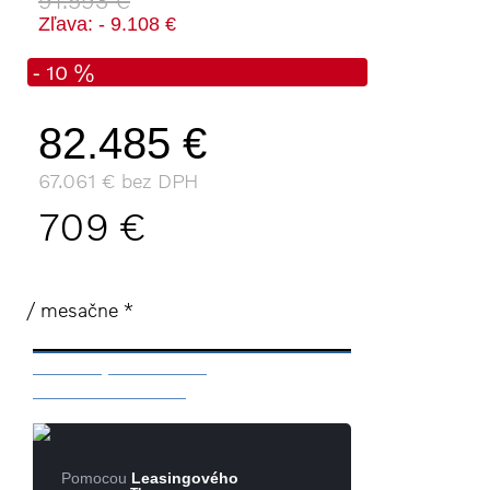
Zľava: - 9.108 €
- 10 %
82.485 €
67.061 € bez DPH
709 €
/ mesačne *
Mám záujem o vozidlo
Rezervácia / otázka
Pomocou
Leasingového