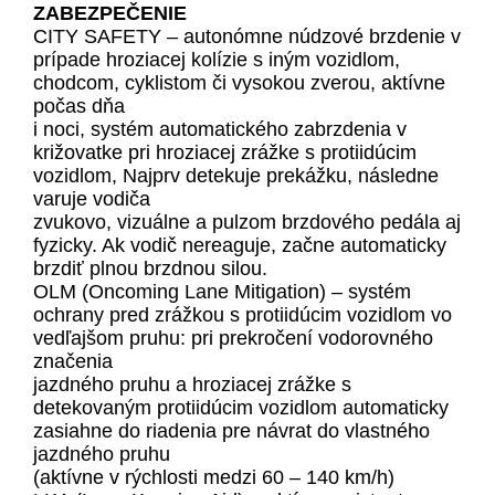
ZABEZPEČENIE
CITY SAFETY – autonómne núdzové brzdenie v
prípade hroziacej kolízie s iným vozidlom,
chodcom, cyklistom či vysokou zverou, aktívne
počas dňa
i noci, systém automatického zabrzdenia v
križovatke pri hroziacej zrážke s protiidúcim
vozidlom, Najprv detekuje prekážku, následne
varuje vodiča
zvukovo, vizuálne a pulzom brzdového pedála aj
fyzicky. Ak vodič nereaguje, začne automaticky
brzdiť plnou brzdnou silou.
OLM (Oncoming Lane Mitigation) – systém
ochrany pred zrážkou s protiidúcim vozidlom vo
vedľajšom pruhu: pri prekročení vodorovného
značenia
jazdného pruhu a hroziacej zrážke s
detekovaným protiidúcim vozidlom automaticky
zasiahne do riadenia pre návrat do vlastného
jazdného pruhu
(aktívne v rýchlosti medzi 60 – 140 km/h)