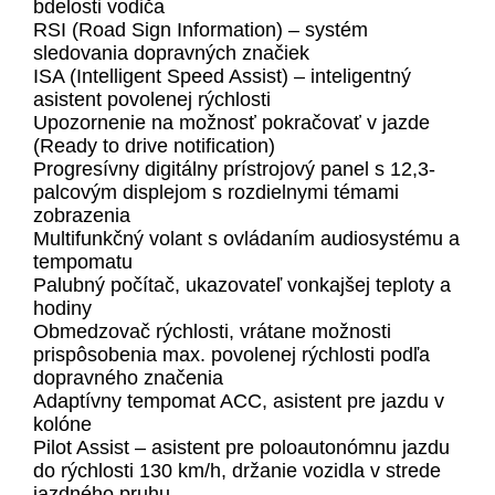
bdelosti vodiča
RSI (Road Sign Information) – systém
sledovania dopravných značiek
ISA (Intelligent Speed Assist) – inteligentný
asistent povolenej rýchlosti
Upozornenie na možnosť pokračovať v jazde
(Ready to drive notification)
Progresívny digitálny prístrojový panel s 12,3-
palcovým displejom s rozdielnymi témami
zobrazenia
Multifunkčný volant s ovládaním audiosystému a
tempomatu
Palubný počítač, ukazovateľ vonkajšej teploty a
hodiny
Obmedzovač rýchlosti, vrátane možnosti
prispôsobenia max. povolenej rýchlosti podľa
dopravného značenia
Adaptívny tempomat ACC, asistent pre jazdu v
kolóne
Pilot Assist – asistent pre poloautonómnu jazdu
do rýchlosti 130 km/h, držanie vozidla v strede
jazdného pruhu