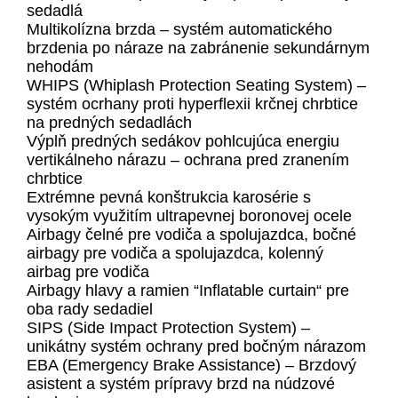
sedadlá
Multikolízna brzda – systém automatického
brzdenia po náraze na zabránenie sekundárnym
nehodám
WHIPS (Whiplash Protection Seating System) –
systém ocrhany proti hyperflexii krčnej chrbtice
na predných sedadlách
Výplň predných sedákov pohlcujúca energiu
vertikálneho nárazu – ochrana pred zranením
chrbtice
Extrémne pevná konštrukcia karosérie s
vysokým využitím ultrapevnej boronovej ocele
Airbagy čelné pre vodiča a spolujazdca, bočné
airbagy pre vodiča a spolujazdca, kolenný
airbag pre vodiča
Airbagy hlavy a ramien “Inflatable curtain“ pre
oba rady sedadiel
SIPS (Side Impact Protection System) –
unikátny systém ochrany pred bočným nárazom
EBA (Emergency Brake Assistance) – Brzdový
asistent a systém prípravy brzd na núdzové