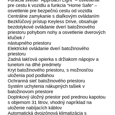
Funkcia svetiel “Approach Light“ – osvetlenie
pre cestu k vozidlu a funkcia “Home Safe“ –
osvetlenie pre bezpečnú cestu od vozidla
Centrálne zamykanie s diaľkovým ovládaním
Bezkľúčový prístup Keyless Drive, obsahuje
bezdotykové ovládanie dverí batožinového
priestoru pohybom nohy a osvetlenie dverových
kľučiek /
nástupného priestoru
Elektrické ovládanie dverí batožinového
priestoru
Zadná lakťová opierka s držiakom nápojov a
tunelom na dlhé predmety
Kryt batožinového priestoru, s možnosťou
uloženia pod podlahou
Ochranná sieť batožinového priestoru
Systém uchytenia nákupných tašiek v
batožinovom priestore
Doplnkový úložný priestor pod prednou kapotou
s objemom 31 litrov, vhodný napríklad na
uloženie nabíjacích káblov
Automatická dvojzónová klimatizácia s