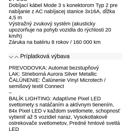
Dobíjací kábel Mode 3 s konektorom Typ 2 pre
nabíjanie z AC nabíjacej stanice 3x16A, dĺžka
4,5 m
Výstražný zvukový systém (akusticky
upozorňuje na pohyb vozidla do rýchlosti 20
km/h)
Záruka na batériu 8 rokov / 160 000 km
Príplatková výbava
PREVODOVKA: Automat bezstupňový
LAK: Strieborná Aurora Silver Metallic
ČALÚNENIE: Čalúnenie Vinyl Microtech /
semišový textil Connect
–
BALÍK LIGHTING: Adaptívne Pixel LED
svetlomety s natáčaním a aktívnym tienením,
84x Pixel LED v každom svetlomete, schopnosť
vytieniť až 5 vozidiel naraz, Vysokotlakové
ostrekovače svetlometov, Predné hmlové svetlá
LED