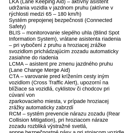
LKA (Lane Keeping Aid) – aktívny asistent
udržania vozidla v jazdnom pruhu (aktívne v
rýchlosti medzi 65 – 180 km/h)
Systém prepojenej bezpečnosti (Connected
Safety)
BLIS – monitorovanie slepého uhla (Blind Spot
Information System), vrátane asistenta riadenia
– pri vybočení z pruhu a hroziacej zrážke
svozidlom prichádzajúcim zozadu automaticky
zasiahne do riadenia
LCMA – asistent pre zmenu jazdného pruhu
(Lane Change Merge Aid)
CTA – varovanie pred krížením cesty iným
vozidlom (Cross Traffic Alert), upozorní na
blížiace sa vozidlá, cyklistov či chodcov pri
cúvaní von
zparkovacieho miesta, v prípade hroziacej
zrážky automaticky zabrzdí
RCM – systém prevencie nárazu zozadu (Rear
Collision Mitigation), pri hroziacom náraze
zozadu rozbliká výstražné svetlá,
anpne bezpečnostné pásy a pri stojacom vozidle