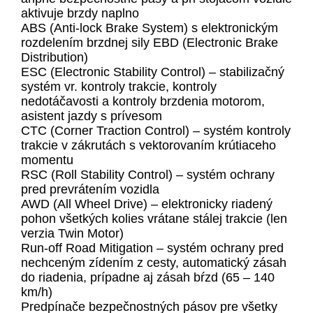
aktivuje brzdy naplno
ABS (Anti-lock Brake System) s elektronickým
rozdelením brzdnej sily EBD (Electronic Brake
Distribution)
ESC (Electronic Stability Control) – stabilizačný
systém vr. kontroly trakcie, kontroly
nedotáčavosti a kontroly brzdenia motorom,
asistent jazdy s prívesom
CTC (Corner Traction Control) – systém kontroly
trakcie v zákrutách s vektorovaním krútiaceho
momentu
RSC (Roll Stability Control) – systém ochrany
pred prevrátením vozidla
AWD (All Wheel Drive) – elektronicky riadený
pohon všetkých kolies vrátane stálej trakcie (len
verzia Twin Motor)
Run-off Road Mitigation – systém ochrany pred
nechceným zídením z cesty, automatický zásah
do riadenia, prípadne aj zásah bŕzd (65 – 140
km/h)
Predpínače bezpečnostných pásov pre všetky