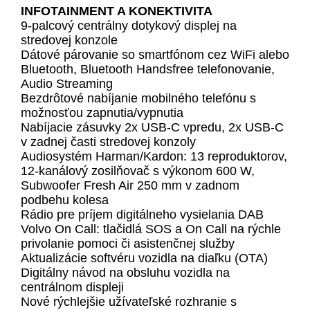
INFOTAINMENT A KONEKTIVITA
9-palcový centrálny dotykový displej na
stredovej konzole
Dátové párovanie so smartfónom cez WiFi alebo
Bluetooth, Bluetooth Handsfree telefonovanie,
Audio Streaming
Bezdrôtové nabíjanie mobilného telefónu s
možnosťou zapnutia/vypnutia
Nabíjacie zásuvky 2x USB-C vpredu, 2x USB-C
v zadnej časti stredovej konzoly
Audiosystém Harman/Kardon: 13 reproduktorov,
12-kanálový zosilňovač s výkonom 600 W,
Subwoofer Fresh Air 250 mm v zadnom
podbehu kolesa
Rádio pre príjem digitálneho vysielania DAB
Volvo On Call: tlačidlá SOS a On Call na rýchle
privolanie pomoci či asistenčnej služby
Aktualizácie softvéru vozidla na diaľku (OTA)
Digitálny návod na obsluhu vozidla na
centrálnom displeji
Nové rýchlejšie užívateľské rozhranie s