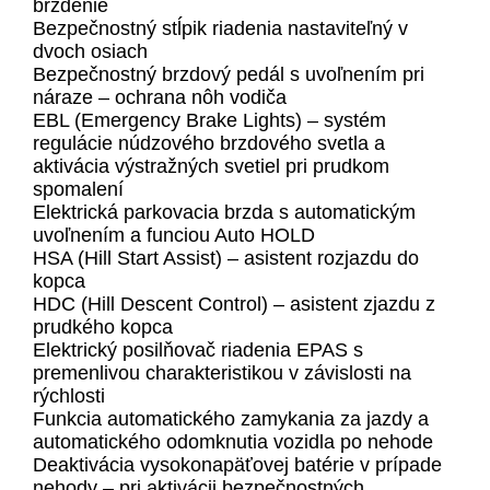
brzdenie
Bezpečnostný stĺpik riadenia nastaviteľný v
dvoch osiach
Bezpečnostný brzdový pedál s uvoľnením pri
náraze – ochrana nôh vodiča
EBL (Emergency Brake Lights) – systém
regulácie núdzového brzdového svetla a
aktivácia výstražných svetiel pri prudkom
spomalení
Elektrická parkovacia brzda s automatickým
uvoľnením a funciou Auto HOLD
HSA (Hill Start Assist) – asistent rozjazdu do
kopca
HDC (Hill Descent Control) – asistent zjazdu z
prudkého kopca
Elektrický posilňovač riadenia EPAS s
premenlivou charakteristikou v závislosti na
rýchlosti
Funkcia automatického zamykania za jazdy a
automatického odomknutia vozidla po nehode
Deaktivácia vysokonapäťovej batérie v prípade
nehody – pri aktivácii bezpečnostných