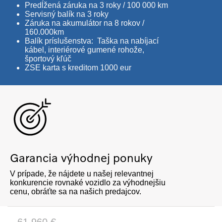
Predĺžená záruka na 3 roky / 100 000 km
Servisný balík na 3 roky
Záruka na akumulátor na 8 rokov /
160.000km
Balík príslušenstva: Taška na nabíjací
kábel, interiérové gumené rohože,
športový kľúč
ZSE karta s kreditom 1000 eur
Garancia výhodnej ponuky
V prípade, že nájdete u našej relevantnej
konkurencie rovnaké vozidlo za výhodnejšiu
cenu, obráťte sa na našich predajcov.
61.960 €