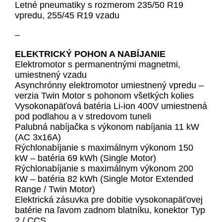
Letné pneumatiky s rozmerom 235/50 R19
vpredu, 255/45 R19 vzadu
–
ELEKTRICKÝ POHON A NABÍJANIE
Elektromotor s permanentnými magnetmi,
umiestnený vzadu
Asynchrónny elektromotor umiestnený vpredu –
verzia Twin Motor s pohonom všetkých kolies
Vysokonapäťová batéria Li-ion 400V umiestnená
pod podlahou a v stredovom tuneli
Palubná nabíjačka s výkonom nabíjania 11 kW
(AC 3x16A)
Rýchlonabíjanie s maximálnym výkonom 150
kW – batéria 69 kWh (Single Motor)
Rýchlonabíjanie s maximálnym výkonom 200
kW – batéria 82 kWh (Single Motor Extended
Range / Twin Motor)
Elektrická zásuvka pre dobitie vysokonapäťovej
batérie na ľavom zadnom blatníku, konektor Typ
2 / CCS