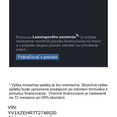
TL
Pomocou
Leasingového asistenta
si môžete
nezáväzne navrhnúť ponuku financovania na mieru
a v prípade záujmu ponuku odoslať na schválenie
online.
Pokračovať v ponuke
* Výška mesačnej splátky je len orientačná. Skutočná výška
splátky bude upresnená predajcom po odoslaní formulára s
ponukou financovania. Vzorové financovanie je nastavené
na 72 mesiacov pri 50% akontácii.
VIN:
YV1XZEHR7T2746520