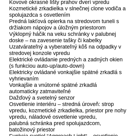
Kovové okrasné lišty prahov dverí vpredu
Kozmetické zrkadielka v slnečnej clone vodiča a
spolujazdca s osvetlením
Predná lakťová opierka na stredovom tuneli s
držiakom nápojov a úložným priestorom
Výklopný háčik na veku schránky v palubnej
doske – na zavesenie tašky či kabelky
Uzatvárateľný a vyberateľný kôš na odpadky v
stredovej konzole vpredu
Elektrické ovládanie predných a zadných okien
(s funkciou auto-up/auto-down)
Elektricky ovládané vonkajšie spätné zrkadlá s
vyhrievaním
Vonkajšie a vnútorné spätné zrkadlá
automaticky zatmaviteľné
Dažďový a svetelný senzor
Osvetlenie interiéru – stredná úroveň: strop
vpredu, kozmetické zrkadielka, priestor pre nohy
vpredu, náladové osvetlenie vpredu,
palubná schránka pred spolujazdcom,
batožinový priestor