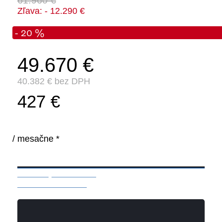
Zľava: - 12.290 €
- 20 %
49.670 €
40.382 € bez DPH
427 €
/ mesačne *
Mám záujem o vozidlo
Rezervácia / otázka