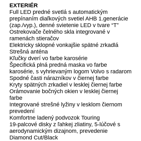
EXTERIÉR
Full LED predné svetlá s automatickým
prepínaním diaľkových svetiel AHB 1.generácie
(zap./vyp.), denné svietenie LED v tvare “T”
Ostrekovače čelného skla integrované v
ramenách stieračov
Elektricky sklopné vonkajšie spätné zrkadlá
Strešná anténa
Kľučky dverí vo farbe karosérie
Špecifická plná predná maska vo farbe
karosérie, s vyhrievaným logom Volvo s radarom
Spodné časti nárazníkov v čiernej farbe
Kryty spätných zrkadiel v lesklej čiernej farbe
Orámovanie bočných okien v lesklej čiernej
farbe
Integrované strešné lyžiny v lesklom čiernom
prevedení
Komfortne ladený podvozok Touring
19-palcové disky z ľahkej zliatiny, 5-lúčové s
aerodynamickým dizajnom, prevedenie
Diamond Cut/Black