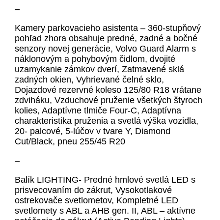
–
Kamery parkovacieho asistenta – 360-stupňový
pohľad zhora obsahuje predné, zadné a bočné
senzory novej generácie, Volvo Guard Alarm s
náklonovým a pohybovým čidlom, dvojité
uzamykanie zámkov dverí, Zatmavené sklá
zadných okien, Vyhrievané čelné sklo,
Dojazdové rezervné koleso 125/80 R18 vrátane
zdviháku, Vzduchové pruženie všetkých štyroch
kolies, Adaptívne tlmiče Four-C, Adaptívna
charakteristika pruženia a svetlá výška vozidla,
20- palcové, 5-lúčov v tvare Y, Diamond
Cut/Black, pneu 255/45 R20
–
Balík LIGHTING- Predné hmlové svetlá LED s
prisvecovaním do zákrut, Vysokotlakové
ostrekovače svetlometov, Kompletné LED
svetlomety s ABL a AHB gen. II, ABL – aktívne