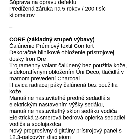
Súprava na opravu defektu
Predĺžená záruka na 5 rokov / 200 tisíc
kilometrov
–
CORE (základný stupeň výbavy)
Čalúnenie Prémiový textil Comfort
Dekoračné hliníkové obloženie prístrojovej
dosky Iron Ore
Trojramenný volant čalúnený bez použitia kože,
s dekoratívnym obložením Uni Deco, tlačidlá v
matnom prevedení Charcoal
Hlavica radiacej páky čalúnená bez použitia
kože
Manuálne nastaviteľné predné sedadlá s
elektrickým nastavením výšky sedáku,
manuálne nastaviteľný sklon sedáku vodiča
Elektrická 2-smerová bedrová opierka sedadiel
vodiča a spolujazdca
Nový progresívny digitálny prístrojový panel s
12,3-palcovým displejom