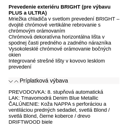
Prevedenie exteriéru BRIGHT (pre výbavu
PLUS a ULTRA)
Mriežka chladiča v svetlom prevedení BRIGHT –
dvojité chrómové vertikálne rebrovanie s
chrómovým orámovaním
Chrómová dekoratívna horizontálna lišta v
spodnej časti predného a zadného nárazníka
Vysokolesklé chrómové orámovanie bočných
okien
Integrované strešné lišty v kovovo lesklom
prevedení
Príplatková výbava
PREVODOVKA: 8. stupňová automatická
LAK: Tmavomodrá Denim Blue Metallic
ČALÚNENIE: Koža NAPPA s perforáciou a
ventiláciou predných sedadiel, svetlá Blond /
svetlá Blond, čierne koberce / drevo
DRIFTWOOD biele