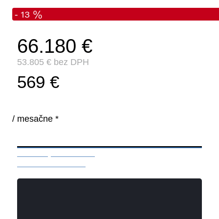
- 13 %
66.180 €
53.805 € bez DPH
569 €
/ mesačne *
Mám záujem o vozidlo
Rezervácia / otázka