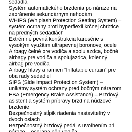
sedadlá
Systém automatického brzdenia po náraze na
zabránenie sekundárnym nehodám
WHIPS (Whiplash Protection Seating System) –
systém ocrhany proti hyperflexii krčnej chrbtice
na predných sedadlách
Extrémne pevná konštrukcia karosérie s
vysokým využitím ultrapevnej boronovej ocele
Airbagy čelné pre vodiča a spolujazdca, bočné
airbagy pre vodiča a spolujazdca, kolenný
airbag pre vodiča
Airbagy hlavy a ramien “Inflatable curtain“ pre
oba rady sedadiel
SIPS (Side Impact Protection System) –
unikátny systém ochrany pred bočným nárazom
EBA (Emergency Brake Assistance) – Brzdový
asistent a systém prípravy brzd na núdzové
brzdenie
Bezpečnostný stĺpik riadenia nastaviteľný v
dvoch osiach
Bezpečnostný brzdový pedál s uvoľnením pri
náraze – ochrana nôh vodiča