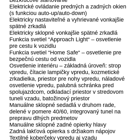
Bezkľúčové štartovanie
Elektrické ovládanie predných a zadných okien
(s funkciou auto-up/auto-down)
Elektricky nastaviteľné a vyhrievané vonkajšie
spätné zrkadlá
Elektricky sklopné vonkajšie spätné zrkadlá
Funkcia svetiel “Approach Light“ – osvetlenie
pre cestu k vozidlu
Funkcia svetiel “Home Safe“ – osvetlenie pre
bezpečnú cestu od vozidla
Osvetlenie interiéru – základná úroveň: strop
vpredu, čítacie lampičky vpredu, kozmetické
zrkadielka, priestor pre nohy vpredu, náladové
osvetlenie vpredu, palubná schránka pred
spolujazdcom, odkladací priestor v stredovom
tuneli vzadu, batožinový priestor
Manuálne sklopné sedadlá v druhom rade,
delené v pomere 40/60, integrovaný tunel na
prepravu dlhých predmetov
Manuálne sklopné zadné opierky hlavy
Zadná lakťová opierka s držiakom nápojov
Textilné koberčeky vpredu aj vzadu