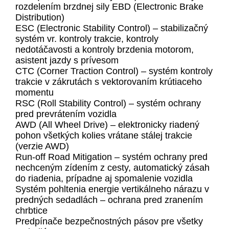
rozdelením brzdnej sily EBD (Electronic Brake
Distribution)
ESC (Electronic Stability Control) – stabilizačný
systém vr. kontroly trakcie, kontroly
nedotáčavosti a kontroly brzdenia motorom,
asistent jazdy s prívesom
CTC (Corner Traction Control) – systém kontroly
trakcie v zákrutách s vektorovaním krútiaceho
momentu
RSC (Roll Stability Control) – systém ochrany
pred prevrátením vozidla
AWD (All Wheel Drive) – elektronicky riadený
pohon všetkých kolies vrátane stálej trakcie
(verzie AWD)
Run-off Road Mitigation – systém ochrany pred
nechceným zídením z cesty, automatický zásah
do riadenia, prípadne aj spomalenie vozidla
Systém pohltenia energie vertikálneho nárazu v
predných sedadlách – ochrana pred zranením
chrbtice
Predpínače bezpečnostných pásov pre všetky