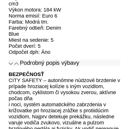
cm3
Výkon motora: 184 kW
Norma emisií: Euro 6
Farba: Modrá tm.
Farebný odtieň:
Denim
Blue
Miest na sedenie: 5
Počet dverí: 5
Odpočet dph: Áno
Podrobný popis výbavy
BEZPEČNOSŤ
CITY SAFETY – autonómne núdzové brzdenie v
prípade hroziacej kolízie s iným vozidlom,
chodcom, cyklistom či vysokou zverou, aktívne
počas dňa
i noci, systém automatického zabrzdenia v
križovatke pri hroziacej zrážke s protiidúcim
vozidlom, Najprv detekuje prekážku, následne
varuje vodiča zvukovo, vizuálne a pulzom
brzdového pedála aj fyzicky. Ak vodič nereaguje,