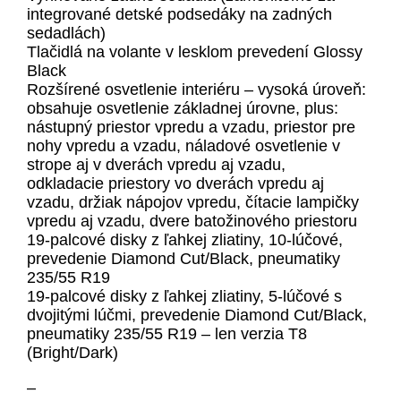
integrované detské podsedáky na zadných
sedadlách)
Tlačidlá na volante v lesklom prevedení Glossy
Black
Rozšírené osvetlenie interiéru – vysoká úroveň:
obsahuje osvetlenie základnej úrovne, plus:
nástupný priestor vpredu a vzadu, priestor pre
nohy vpredu a vzadu, náladové osvetlenie v
strope aj v dverách vpredu aj vzadu,
odkladacie priestory vo dverách vpredu aj
vzadu, držiak nápojov vpredu, čítacie lampičky
vpredu aj vzadu, dvere batožinového priestoru
19-palcové disky z ľahkej zliatiny, 10-lúčové,
prevedenie Diamond Cut/Black, pneumatiky
235/55 R19
19-palcové disky z ľahkej zliatiny, 5-lúčové s
dvojitými lúčmi, prevedenie Diamond Cut/Black,
pneumatiky 235/55 R19 – len verzia T8
(Bright/Dark)
–