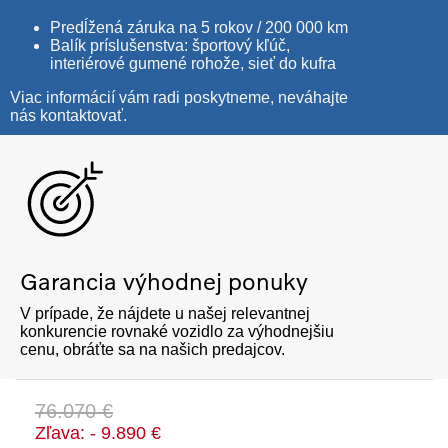
Predĺžená záruka na 5 rokov / 200 000 km
Balík príslušenstva: športový kľúč,
interiérové gumené rohože, sieť do kufra
Viac informácií vám radi poskytneme, neváhajte
nás kontaktovať.
Garancia výhodnej ponuky
V prípade, že nájdete u našej relevantnej
konkurencie rovnaké vozidlo za výhodnejšiu
cenu, obráťte sa na našich predajcov.
76.070 €
Zľava: - 9.890 €