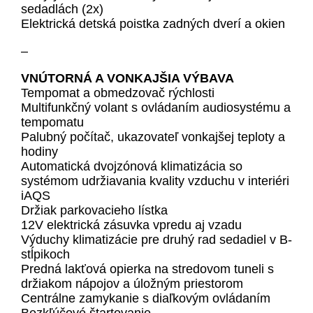
sedadlách (2x)
Elektrická detská poistka zadných dverí a okien
–
VNÚTORNÁ A VONKAJŠIA VÝBAVA
Tempomat a obmedzovač rýchlosti
Multifunkčný volant s ovládaním audiosystému a
tempomatu
Palubný počítač, ukazovateľ vonkajšej teploty a
hodiny
Automatická dvojzónová klimatizácia so
systémom udržiavania kvality vzduchu v interiéri
iAQS
Držiak parkovacieho lístka
12V elektrická zásuvka vpredu aj vzadu
Výduchy klimatizácie pre druhý rad sedadiel v B-
stĺpikoch
Predná lakťová opierka na stredovom tuneli s
držiakom nápojov a úložným priestorom
Centrálne zamykanie s diaľkovým ovládaním