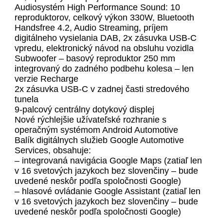
Audiosystém High Performance Sound: 10
reproduktorov, celkový výkon 330W, Bluetooth
Handsfree 4.2, Audio Streaming, príjem
digitálneho vysielania DAB, 2x zásuvka USB-C
vpredu, elektronický návod na obsluhu vozidla
Subwoofer – basový reproduktor 250 mm
integrovaný do zadného podbehu kolesa – len
verzie Recharge
2x zásuvka USB-C v zadnej časti stredového
tunela
9-palcový centrálny dotykový displej
Nové rýchlejšie užívateľské rozhranie s
operačným systémom Android Automotive
Balík digitálnych služieb Google Automotive
Services, obsahuje:
– integrovaná navigácia Google Maps (zatiaľ len
v 16 svetových jazykoch bez slovenčiny – bude
uvedené neskôr podľa spoločnosti Google)
– hlasové ovládanie Google Assistant (zatiaľ len
v 16 svetových jazykoch bez slovenčiny – bude
uvedené neskôr podľa spoločnosti Google)