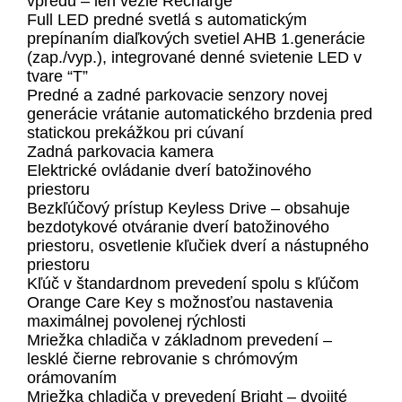
vpredu – len vezie Recharge
Full LED predné svetlá s automatickým
prepínaním diaľkových svetiel AHB 1.generácie
(zap./vyp.), integrované denné svietenie LED v
tvare “T”
Predné a zadné parkovacie senzory novej
generácie vrátanie automatického brzdenia pred
statickou prekážkou pri cúvaní
Zadná parkovacia kamera
Elektrické ovládanie dverí batožinového
priestoru
Bezkľúčový prístup Keyless Drive – obsahuje
bezdotykové otváranie dverí batožinového
priestoru, osvetlenie kľučiek dverí a nástupného
priestoru
Kľúč v štandardnom prevedení spolu s kľúčom
Orange Care Key s možnosťou nastavenia
maximálnej povolenej rýchlosti
Mriežka chladiča v základnom prevedení –
lesklé čierne rebrovanie s chrómovým
orámovaním
Mriežka chladiča v prevedení Bright – dvojité