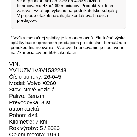
s.r.o. pri akontácii od 20% do 40% s dĺžkou
financovania 48 až 60 mesiacov.
Produkt 5 + 5 sa
zároveň vzťahuje výlučne na podnikateľské subjekty.
V prípade otázok neváhajte kontaktovať našich
predajcov.
* Výška mesačnej splátky je len orientačná. Skutočná výška
splátky bude upresnená predajcom po odoslaní formulára s
ponukou financovania. Vzorové financovanie je nastavené
na 72 mesiacov pri 50% akontácii.
VIN:
YV1UZM1V3V1532248
Číslo ponuky: 26-045
Model: Volvo XC60
Stav: Nové vozidlá
Palivo: Benzín
Prevodovka: 8-st.
automatická
Pohon: 4×4
Kilometre: 7 km
Rok výroby: 5 / 2026
Objem motora: 1969