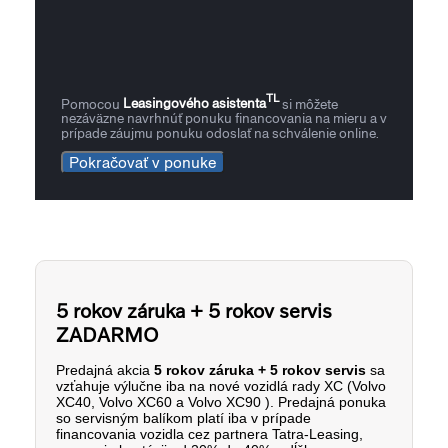
TL
Pomocou
Leasingového asistenta
si môžete
nezáväzne navrhnúť ponuku financovania na mieru a v
prípade záujmu ponuku odoslať na schválenie online.
Pokračovať v ponuke
5 rokov záruka + 5 rokov servis
ZADARMO
Predajná akcia
5 rokov záruka + 5 rokov servis
sa
vzťahuje výlučne iba na nové vozidlá rady XC (Volvo
XC40, Volvo XC60 a Volvo XC90 ).
Predajná ponuka
so servisným balíkom platí iba v prípade
financovania vozidla cez partnera Tatra-Leasing,