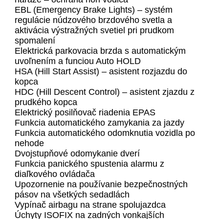
EBL (Emergency Brake Lights) – systém
regulácie núdzového brzdového svetla a
aktivácia výstražných svetiel pri prudkom
spomalení
Elektrická parkovacia brzda s automatickým
uvoľnením a funciou Auto HOLD
HSA (Hill Start Assist) – asistent rozjazdu do
kopca
HDC (Hill Descent Control) – asistent zjazdu z
prudkého kopca
Elektrický posilňovač riadenia EPAS
Funkcia automatického zamykania za jazdy
Funkcia automatického odomknutia vozidla po
nehode
Dvojstupňové odomykanie dverí
Funkcia panického spustenia alarmu z
diaľkového ovládača
Upozornenie na používanie bezpečnostných
pásov na všetkých sedadlách
Vypínač airbagu na strane spolujazdca
Úchyty ISOFIX na zadných vonkajších