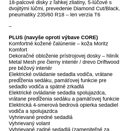
18-palcové disky z ľahkej zliatiny, 5-lúčové s
dvojitými lúčmi, prevedenie Diamond Cut/Black,
pneumatiky 235/60 R18 – len verzia T6
–
PLUS (navyše oproti výbave CORE)
Komfortné kožené čalúnenie – koža Moritz
Komfort
Dekoračné obloženie prístrojovej dosky – hliník
Metal Mesh pre čierny interiér / drevo Driftwood
pre béžový interiér
Elektrické ovládanie sedadla vodiča, vrátane
predĺženia sedáku, pamäťovej funkcie pre
sedadlo vodiča a spätné zrkadlá
Elektrické ovládanie sedadla spolujazdca,
vrátane predĺženia sedáku a pamäťovej funkcie
Elektrická 4-smerová bedrová opierka sedadiel
vodiča a spolujazdca
Vyhrievané predné sedadlá
Vyhrievaný volant
Vyhrievané zadné sedadlá (zameniteľné za