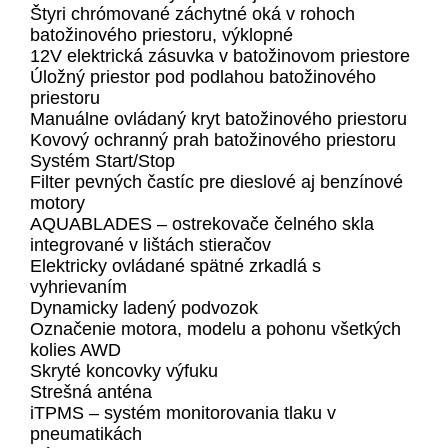
Štyri chrómované záchytné oká v rohoch
batožinového priestoru, výklopné
12V elektrická zásuvka v batožinovom priestore
Úložný priestor pod podlahou batožinového
priestoru
Manuálne ovládaný kryt batožinového priestoru
Kovový ochranný prah batožinového priestoru
Systém Start/Stop
Filter pevných častíc pre dieslové aj benzínové
motory
AQUABLADES – ostrekovače čelného skla
integrované v lištách stieračov
Elektricky ovládané spätné zrkadlá s
vyhrievaním
Dynamicky ladený podvozok
Označenie motora, modelu a pohonu všetkých
kolies AWD
Skryté koncovky výfuku
Strešná anténa
iTPMS – systém monitorovania tlaku v
pneumatikách