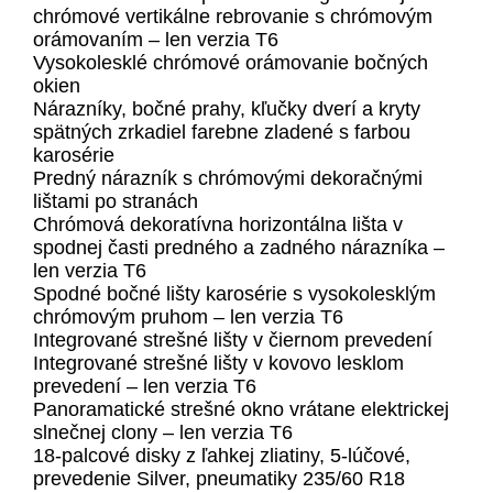
chrómové vertikálne rebrovanie s chrómovým
orámovaním – len verzia T6
Vysokolesklé chrómové orámovanie bočných
okien
Nárazníky, bočné prahy, kľučky dverí a kryty
spätných zrkadiel farebne zladené s farbou
karosérie
Predný nárazník s chrómovými dekoračnými
lištami po stranách
Chrómová dekoratívna horizontálna lišta v
spodnej časti predného a zadného nárazníka –
len verzia T6
Spodné bočné lišty karosérie s vysokolesklým
chrómovým pruhom – len verzia T6
Integrované strešné lišty v čiernom prevedení
Integrované strešné lišty v kovovo lesklom
prevedení – len verzia T6
Panoramatické strešné okno vrátane elektrickej
slnečnej clony – len verzia T6
18-palcové disky z ľahkej zliatiny, 5-lúčové,
prevedenie Silver, pneumatiky 235/60 R18