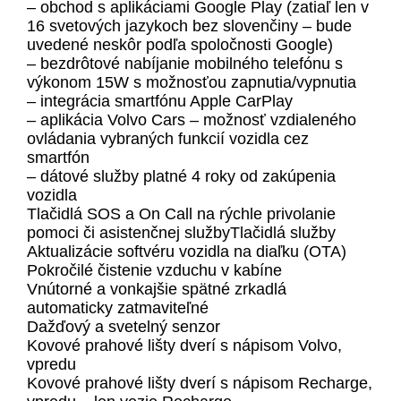
– obchod s aplikáciami Google Play (zatiaľ len v
16 svetových jazykoch bez slovenčiny – bude
uvedené neskôr podľa spoločnosti Google)
– bezdrôtové nabíjanie mobilného telefónu s
výkonom 15W s možnosťou zapnutia/vypnutia
– integrácia smartfónu Apple CarPlay
– aplikácia Volvo Cars – možnosť vzdialeného
ovládania vybraných funkcií vozidla cez
smartfón
– dátové služby platné 4 roky od zakúpenia
vozidla
Tlačidlá SOS a On Call na rýchle privolanie
pomoci či asistenčnej službyTlačidlá služby
Aktualizácie softvéru vozidla na diaľku (OTA)
Pokročilé čistenie vzduchu v kabíne
Vnútorné a vonkajšie spätné zrkadlá
automaticky zatmaviteľné
Dažďový a svetelný senzor
Kovové prahové lišty dverí s nápisom Volvo,
vpredu
Kovové prahové lišty dverí s nápisom Recharge,