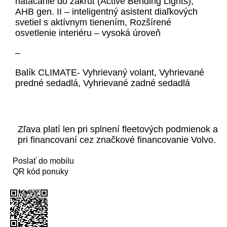
natáčanie do zákrut (Active Bending Lights),
AHB gen. II – inteligentný asistent diaľkových
svetiel s aktívnym tienením, Rozšírené
osvetlenie interiéru – vysoká úroveň
–
Balík CLIMATE- Vyhrievaný volant, Vyhrievané
predné sedadlá, Vyhrievané zadné sedadlá
Zľava platí len pri splnení fleetových podmienok a
pri financovaní cez značkové financovanie Volvo.
Poslať do mobilu
QR kód ponuky