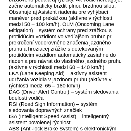
začne automaticky brzdiť plnou brzdnou silou.
Obsahuje aj Asistent riadenia pre vyhýbací
manéver pred prekážkou (aktívne v rýchlosti
medzi 50 – 100 km/h). OLM (Oncoming Lane
Mitigation) – systém ochrany pred zrážkou s
protiidúcim vozidlom vo vedľajšom pruhu: pri
prekročení vodorovného značenia jazdného
pruhu a hroziacej zrážke s detekovaným
protiidúcim vozidlom automaticky zasiahne do
riadenia pre návrat do vlastného jazdného pruhu
(aktívne v rýchlosti medzi 60 – 140 km/h)
LKA (Lane Keeping Aid) – aktívny asistent
udržania vozidla v jazdnom pruhu (aktívne v
rýchlosti medzi 65 – 180 km/h)
DAC (Driver Alert Control) – systém sledovania
bdelosti vodiča
RSI (Road Sign Information) – systém
sledovania dopravných značiek
ISA (Intelligent Speed Assist) – inteligentný
asistent povolenej rýchlosti
ABS (Anti-lock Brake System) s elektronickým