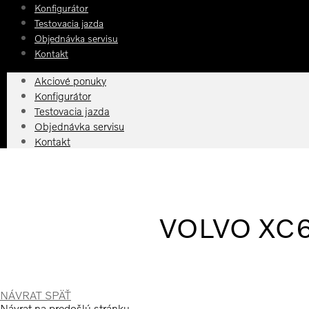
Konfigurátor
Testovacia jazda
Objednávka servisu
Kontakt
Akciové ponuky
Konfigurátor
Testovacia jazda
Objednávka servisu
Kontakt
VOLVO XC60
NÁVRAT SPÄŤ
Návrat na predošlú stránku