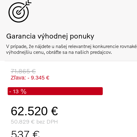
Garancia výhodnej ponuky
V prípade, že nájdete u našej relevantnej konkurencie rovnaké
výhodnejšiu cenu, obráťte sa na našich predajcov.
71.865 €
Zľava: - 9.345 €
- 13 %
62.520 €
50.829 € bez DPH
537 €