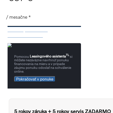
/ mesačne *
Mám záujem o vozidlo
Rezervácia / otázka
TL
Pomocou
Leasingového asistenta
si
môžete nezáväzne navrhnúť ponuku
financovania na mieru a v prípade
záujmu ponuku odoslať na schválenie
online.
Pokračovať v ponuke
5 rokov záruka + 5 rokov servis ZADARMO