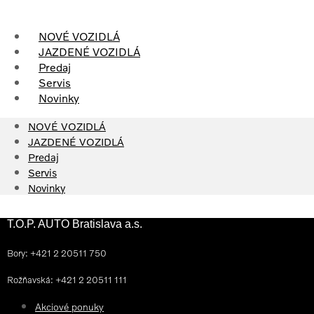
Skip
to
NOVÉ VOZIDLÁ
content
JAZDENÉ VOZIDLÁ
Predaj
Servis
Novinky
NOVÉ VOZIDLÁ
JAZDENÉ VOZIDLÁ
Predaj
Servis
Novinky
T.O.P. AUTO Bratislava a.s.
Bory: +421 2 20511 750
Rožňavská: +421 2 20511 111
Akciové ponuky