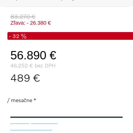
83.270 €
Zľava: - 26.380 €
- 32 %
56.890 €
46.252 € bez DPH
489 €
/ mesačne *
Mám záujem o vozidlo
Rezervácia / otázka