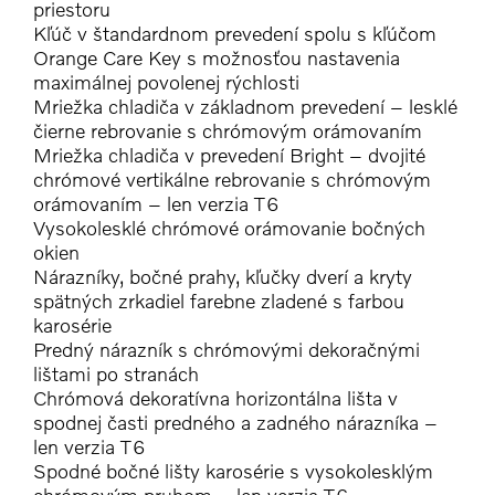
priestoru
Kľúč v štandardnom prevedení spolu s kľúčom
Orange Care Key s možnosťou nastavenia
maximálnej povolenej rýchlosti
Mriežka chladiča v základnom prevedení – lesklé
čierne rebrovanie s chrómovým orámovaním
Mriežka chladiča v prevedení Bright – dvojité
chrómové vertikálne rebrovanie s chrómovým
orámovaním – len verzia T6
Vysokolesklé chrómové orámovanie bočných
okien
Nárazníky, bočné prahy, kľučky dverí a kryty
spätných zrkadiel farebne zladené s farbou
karosérie
Predný nárazník s chrómovými dekoračnými
lištami po stranách
Chrómová dekoratívna horizontálna lišta v
spodnej časti predného a zadného nárazníka –
len verzia T6
Spodné bočné lišty karosérie s vysokolesklým