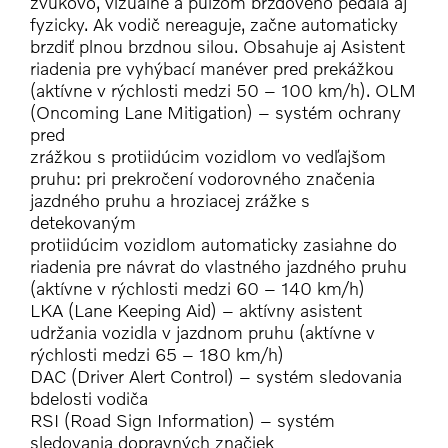
zvukovo, vizuálne a pulzom brzdového pedála aj
fyzicky. Ak vodič nereaguje, začne automaticky
brzdiť plnou brzdnou silou. Obsahuje aj Asistent
riadenia pre vyhýbací manéver pred prekážkou
(aktívne v rýchlosti medzi 50 – 100 km/h). OLM
(Oncoming Lane Mitigation) – systém ochrany
pred
zrážkou s protiidúcim vozidlom vo vedľajšom
pruhu: pri prekročení vodorovného značenia
jazdného pruhu a hroziacej zrážke s
detekovaným
protiidúcim vozidlom automaticky zasiahne do
riadenia pre návrat do vlastného jazdného pruhu
(aktívne v rýchlosti medzi 60 – 140 km/h)
LKA (Lane Keeping Aid) – aktívny asistent
udržania vozidla v jazdnom pruhu (aktívne v
rýchlosti medzi 65 – 180 km/h)
DAC (Driver Alert Control) – systém sledovania
bdelosti vodiča
RSI (Road Sign Information) – systém
sledovania dopravných značiek