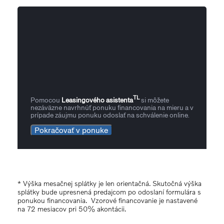
TL
Pomocou
Leasingového asistenta
si môžete
nezáväzne navrhnúť ponuku financovania na mieru a v
prípade záujmu ponuku odoslať na schválenie online.
Pokračovať v ponuke
* Výška mesačnej splátky je len orientačná. Skutočná výška
splátky bude upresnená predajcom po odoslaní formulára s
ponukou financovania. Vzorové financovanie je nastavené
na 72 mesiacov pri 50% akontácii.