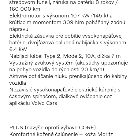
stredovom tuneli, záruka na batériu 8 rokov /
160 000 km
Elektromotor s výkonom 107 kW (145 k) a
krútiacim momentom 309 Nm poháňaný zadnú
nápravu
Elektrická zásuvka pre dobitie vysokonapäťovej
batérie, dvojfázová palubná nabíjačka s výkonom
6.4 kW
Nabíjací kábel Type 2, Mode 2, 10A, dĺžka 7 m
Výstražný zvukový systém (akusticky upozorňuje
na pohyb vozidla do rýchlosti 20 km/h)
Aktívne potláčanie hluku prenikajúceho do kabíny
vozidla
Nezávislé vysokonapäťové elektrické kúrenie s
časovým spínačom, diaľkové ovládanie cez
aplikáciu Volvo Cars
PLUS (navyše oproti výbave CORE)
Komfortné kožené čalúnenie – koža Moritz