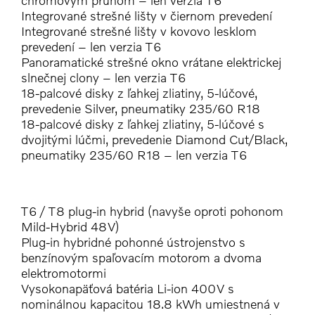
chrómovým pruhom – len verzia T6
Integrované strešné lišty v čiernom prevedení
Integrované strešné lišty v kovovo lesklom
prevedení – len verzia T6
Panoramatické strešné okno vrátane elektrickej
slnečnej clony – len verzia T6
18-palcové disky z ľahkej zliatiny, 5-lúčové,
prevedenie Silver, pneumatiky 235/60 R18
18-palcové disky z ľahkej zliatiny, 5-lúčové s
dvojitými lúčmi, prevedenie Diamond Cut/Black,
pneumatiky 235/60 R18 – len verzia T6
T6 / T8 plug-in hybrid (navyše oproti pohonom
Mild-Hybrid 48V)
Plug-in hybridné pohonné ústrojenstvo s
benzínovým spaľovacím motorom a dvoma
elektromotormi
Vysokonapäťová batéria Li-ion 400V s
nominálnou kapacitou 18.8 kWh umiestnená v