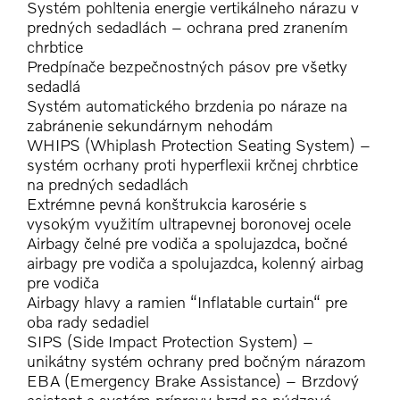
Systém pohltenia energie vertikálneho nárazu v
predných sedadlách – ochrana pred zranením
chrbtice
Predpínače bezpečnostných pásov pre všetky
sedadlá
Systém automatického brzdenia po náraze na
zabránenie sekundárnym nehodám
WHIPS (Whiplash Protection Seating System) –
systém ocrhany proti hyperflexii krčnej chrbtice
na predných sedadlách
Extrémne pevná konštrukcia karosérie s
vysokým využitím ultrapevnej boronovej ocele
Airbagy čelné pre vodiča a spolujazdca, bočné
airbagy pre vodiča a spolujazdca, kolenný airbag
pre vodiča
Airbagy hlavy a ramien “Inflatable curtain“ pre
oba rady sedadiel
SIPS (Side Impact Protection System) –
unikátny systém ochrany pred bočným nárazom
EBA (Emergency Brake Assistance) – Brzdový