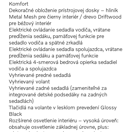
Komfort
Dekoračné obloženie prístrojovej dosky – hliník
Metal Mesh pre čierny interiér / drevo Driftwood
pre béžový interiér
Elektrické ovládanie sedadla vodiča, vrátane
predĺženia sedáku, pamäťovej funkcie pre
sedadlo vodiča a spätné zrkadlá
Elektrické ovládanie sedadla spolujazdca, vrátane
predĺženia sedáku a pamäťovej funkcie
Elektrická 4-smerová bedrová opierka sedadiel
vodiča a spolujazdca
Vyhrievané predné sedadlá
Vyhrievaný volant
Vyhrievané zadné sedadlá (zameniteľné za
integrované detské podsedáky na zadných
sedadlách)
Tlačidlá na volante v lesklom prevedení Glossy
Black
Rozšírené osvetlenie interiéru – vysoká úroveň:
obsahuje osvetlenie základnej úrovne, plus: