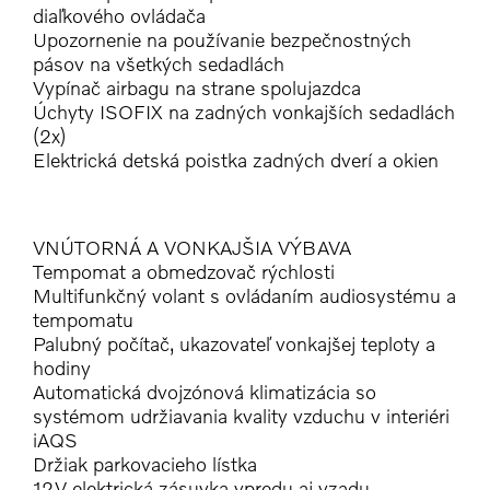
diaľkového ovládača
Upozornenie na používanie bezpečnostných
pásov na všetkých sedadlách
Vypínač airbagu na strane spolujazdca
Úchyty ISOFIX na zadných vonkajších sedadlách
(2x)
Elektrická detská poistka zadných dverí a okien
VNÚTORNÁ A VONKAJŠIA VÝBAVA
Tempomat a obmedzovač rýchlosti
Multifunkčný volant s ovládaním audiosystému a
tempomatu
Palubný počítač, ukazovateľ vonkajšej teploty a
hodiny
Automatická dvojzónová klimatizácia so
systémom udržiavania kvality vzduchu v interiéri
iAQS
Držiak parkovacieho lístka
12V elektrická zásuvka vpredu aj vzadu