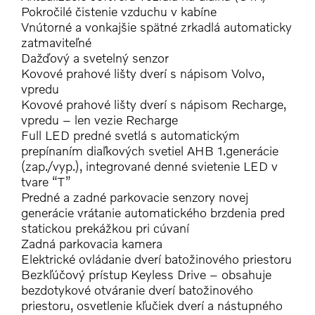
Pokročilé čistenie vzduchu v kabíne
Vnútorné a vonkajšie spätné zrkadlá automaticky
zatmaviteľné
Dažďový a svetelný senzor
Kovové prahové lišty dverí s nápisom Volvo,
vpredu
Kovové prahové lišty dverí s nápisom Recharge,
vpredu – len vezie Recharge
Full LED predné svetlá s automatickým
prepínaním diaľkových svetiel AHB 1.generácie
(zap./vyp.), integrované denné svietenie LED v
tvare “T”
Predné a zadné parkovacie senzory novej
generácie vrátanie automatického brzdenia pred
statickou prekážkou pri cúvaní
Zadná parkovacia kamera
Elektrické ovládanie dverí batožinového priestoru
Bezkľúčový prístup Keyless Drive – obsahuje
bezdotykové otváranie dverí batožinového
priestoru, osvetlenie kľučiek dverí a nástupného