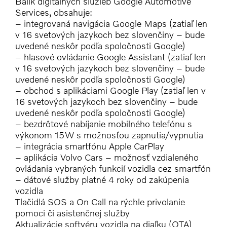
Balík digitálnych služieb Google Automotive
Services, obsahuje:
– integrovaná navigácia Google Maps (zatiaľ len
v 16 svetových jazykoch bez slovenčiny – bude
uvedené neskôr podľa spoločnosti Google)
– hlasové ovládanie Google Assistant (zatiaľ len
v 16 svetových jazykoch bez slovenčiny – bude
uvedené neskôr podľa spoločnosti Google)
– obchod s aplikáciami Google Play (zatiaľ len v
16 svetových jazykoch bez slovenčiny – bude
uvedené neskôr podľa spoločnosti Google)
– bezdrôtové nabíjanie mobilného telefónu s
výkonom 15W s možnosťou zapnutia/vypnutia
– integrácia smartfónu Apple CarPlay
– aplikácia Volvo Cars – možnosť vzdialeného
ovládania vybraných funkcií vozidla cez smartfón
– dátové služby platné 4 roky od zakúpenia
vozidla
Tlačidlá SOS a On Call na rýchle privolanie
pomoci či asistenčnej služby
Aktualizácie softvéru vozidla na diaľku (OTA)