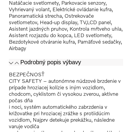
Natáčacie svetlomety, Parkovacie senzory,
Vyhrievaný volant, Elektrické ovládanie kufra,
Panoramatická strecha, Ostrekovače
svetlometov, Head-up display, TV,LCD panel,
Asistent jazdných pruhov, Kontrola mŕtveho uhla,
Asistent rozjazdu do kopca, LED svetlomety,
Bezdotykové otváranie kufra, Pamäťové sedačky,
Airbagy
Podrobný popis výbavy
BEZPEČNOSŤ
CITY SAFETY – autonómne núdzové brzdenie v
prípade hroziacej kolízie s iným vozidlom,
chodcom, cyklistom či vysokou zverou, aktívne
počas dňa
i noci, systém automatického zabrzdenia v
križovatke pri hroziacej zrážke s protiidúcim
vozidlom, Najprv detekuje prekážku, následne
varuje vodiča