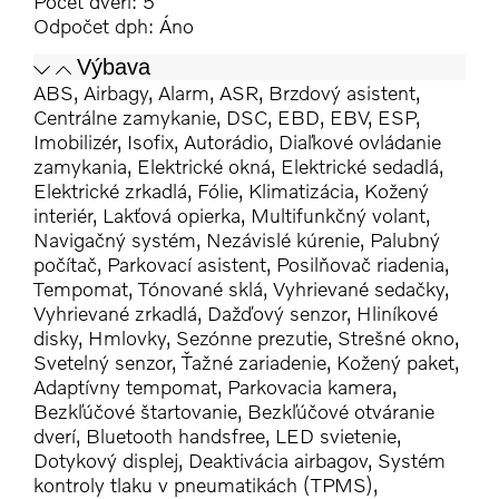
Počet dverí: 5
Odpočet dph: Áno
Výbava
ABS, Airbagy, Alarm, ASR, Brzdový asistent,
Centrálne zamykanie, DSC, EBD, EBV, ESP,
Imobilizér, Isofix, Autorádio, Diaľkové ovládanie
zamykania, Elektrické okná, Elektrické sedadlá,
Elektrické zrkadlá, Fólie, Klimatizácia, Kožený
interiér, Lakťová opierka, Multifunkčný volant,
Navigačný systém, Nezávislé kúrenie, Palubný
počítač, Parkovací asistent, Posilňovač riadenia,
Tempomat, Tónované sklá, Vyhrievané sedačky,
Vyhrievané zrkadlá, Dažďový senzor, Hliníkové
disky, Hmlovky, Sezónne prezutie, Strešné okno,
Svetelný senzor, Ťažné zariadenie, Kožený paket,
Adaptívny tempomat, Parkovacia kamera,
Bezkľúčové štartovanie, Bezkľúčové otváranie
dverí, Bluetooth handsfree, LED svietenie,
Dotykový displej, Deaktivácia airbagov, Systém
kontroly tlaku v pneumatikách (TPMS),