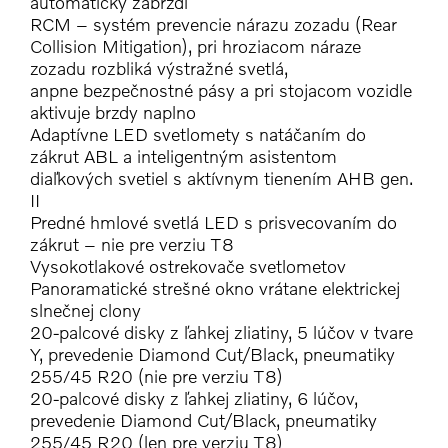
automaticky zabrzdí
RCM – systém prevencie nárazu zozadu (Rear
Collision Mitigation), pri hroziacom náraze
zozadu rozbliká výstražné svetlá,
anpne bezpečnostné pásy a pri stojacom vozidle
aktivuje brzdy naplno
Adaptívne LED svetlomety s natáčaním do
zákrut ABL a inteligentným asistentom
diaľkových svetiel s aktívnym tienením AHB gen.
II
Predné hmlové svetlá LED s prisvecovaním do
zákrut – nie pre verziu T8
Vysokotlakové ostrekovače svetlometov
Panoramatické strešné okno vrátane elektrickej
slnečnej clony
20-palcové disky z ľahkej zliatiny, 5 lúčov v tvare
Y, prevedenie Diamond Cut/Black, pneumatiky
255/45 R20 (nie pre verziu T8)
20-palcové disky z ľahkej zliatiny, 6 lúčov,
prevedenie Diamond Cut/Black, pneumatiky
255/45 R20 (len pre verziu T8)