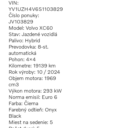
VIN:
YV1UZH4V6S1103829
Číslo ponuky:
JV103829
Model: Volvo XC60
Stav: Jazdené vozidlá
Palivo: Hybrid
Prevodovka: 8-st.
automatická
Pohon: 4×4
Kilometre: 19139 km
Rok výroby: 10 / 2024
Objem motora: 1969
cm3
Výkon motora: 293 kW
Norma emisií: Euro 6
Farba: Čierna
Farebný odtieň:
Onyx
Black
Miest na sedenie: 5