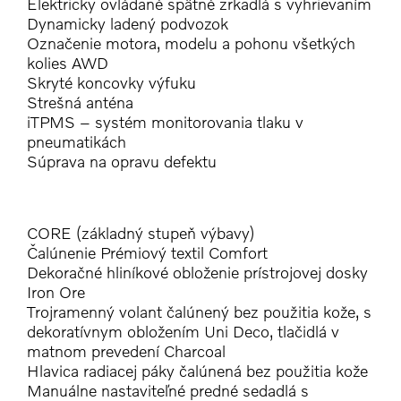
Elektricky ovládané spätné zrkadlá s vyhrievaním
Dynamicky ladený podvozok
Označenie motora, modelu a pohonu všetkých
kolies AWD
Skryté koncovky výfuku
Strešná anténa
iTPMS – systém monitorovania tlaku v
pneumatikách
Súprava na opravu defektu
CORE (základný stupeň výbavy)
Čalúnenie Prémiový textil Comfort
Dekoračné hliníkové obloženie prístrojovej dosky
Iron Ore
Trojramenný volant čalúnený bez použitia kože, s
dekoratívnym obložením Uni Deco, tlačidlá v
matnom prevedení Charcoal
Hlavica radiacej páky čalúnená bez použitia kože
Manuálne nastaviteľné predné sedadlá s