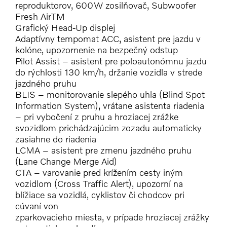
reproduktorov, 600W zosilňovač, Subwoofer
Fresh AirTM
Grafický Head-Up displej
Adaptívny tempomat ACC, asistent pre jazdu v
kolóne, upozornenie na bezpečný odstup
Pilot Assist – asistent pre poloautonómnu jazdu
do rýchlosti 130 km/h, držanie vozidla v strede
jazdného pruhu
BLIS – monitorovanie slepého uhla (Blind Spot
Information System), vrátane asistenta riadenia
– pri vybočení z pruhu a hroziacej zrážke
svozidlom prichádzajúcim zozadu automaticky
zasiahne do riadenia
LCMA – asistent pre zmenu jazdného pruhu
(Lane Change Merge Aid)
CTA – varovanie pred krížením cesty iným
vozidlom (Cross Traffic Alert), upozorní na
blížiace sa vozidlá, cyklistov či chodcov pri
cúvaní von
zparkovacieho miesta, v prípade hroziacej zrážky