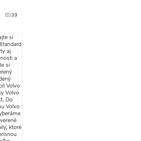
39
jte si
 štandard
ty aj
nosti a
e si
erený
dený
il Volvo
y Volvo
t. Do
u Volvo
vyberáme
everené
ly, ktoré
prísnou
oľko