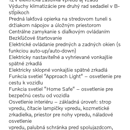
Výduchy klimatizácie pre druhý rad sedadiel v B-
stĺpikoch
Predná lakťová opierka na stredovom tuneli s
držiakom nápojov a úložným priestorom
Centrálne zamykanie s diaľkovým ovládaním
Bezkľúčové štartovanie
Elektrické ovládanie predných a zadných okien (s
funkciou auto-up/auto-down)
Elektricky nastaviteľné a vyhrievané vonkajšie
spätné zrkadlá
Elektricky sklopné vonkajšie spätné zrkadlá
Funkcia svetiel “Approach Light“ – osvetlenie pre
cestu k vozidlu
Funkcia svetiel “Home Safe“ – osvetlenie pre
bezpečnú cestu od vozidla
Osvetlenie interiéru – základná úroveň: strop
vpredu, čítacie lampičky vpredu, kozmetické
zrkadielka, priestor pre nohy vpredu, náladové
osvetlenie
vpredu, palubná schránka pred spolujazdcom,