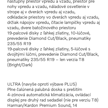
nástupný priestor vpredu a vzadu, priestor pre
nohy vpredu a vzadu, náladové osvetlenie v
strope aj v dverách vpredu aj vzadu,
odkladacie priestory vo dverách vpredu aj vzadu,
držiak nápojov vpredu, čítacie lampičky vpredu aj
vzadu, dvere batožinového priestoru
19-palcové disky z ľahkej zliatiny, 10-lúčové,
prevedenie Diamond Cut/Black, pneumatiky
235/55 R19
19-palcové disky z ľahkej zliatiny, 5-lúčové s
dvojitými lúčmi, prevedenie Diamond Cut/Black,
pneumatiky 235/55 R19 – len verzia T8
(Bright/Dark)
ULTRA (navyše oproti výbave PLUS)
Plne čalúnená palubná doska s prešitím
4-zónová automatická klimatizácia, ovládací
displej pre druhý rad sedadiel (nie pre verziu T8)
Harman/Kardon Premium Sound, 14