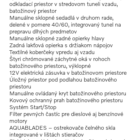
odkladací priestor v stredovom tuneli vzadu,
batožinový priestor
Manuálne sklopné sedadlá v druhom rade,
delené v pomere 40/60, integrovaný tunel na
prepravu dlhých predmetov
Manuálne sklopné zadné opierky hlavy
Zadná lakťová opierka s držiakom nápojov
Textilné koberčeky vpredu aj vzadu
Štyri chrómované záchytné oká v rohoch
batožinového priestoru, výklopné
12V elektrická zásuvka v batožinovom priestore
Úložný priestor pod podlahou batožinového
priestoru
Manuálne ovládaný kryt batožinového priestoru
Kovový ochranný prah batožinového priestoru
Systém Start/Stop
Filter pevných častíc pre dieslové aj benzínové
motory
AQUABLADES – ostrekovače čelného skla
integrované v lištách stieračov