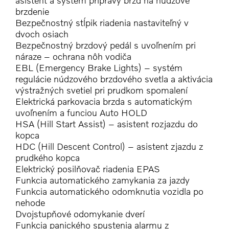
asistent a systém prípravy brzd na núdzové
brzdenie
Bezpečnostný stĺpik riadenia nastaviteľný v
dvoch osiach
Bezpečnostný brzdový pedál s uvoľnením pri
náraze – ochrana nôh vodiča
EBL (Emergency Brake Lights) – systém
regulácie núdzového brzdového svetla a aktivácia
výstražných svetiel pri prudkom spomalení
Elektrická parkovacia brzda s automatickým
uvoľnením a funciou Auto HOLD
HSA (Hill Start Assist) – asistent rozjazdu do
kopca
HDC (Hill Descent Control) – asistent zjazdu z
prudkého kopca
Elektrický posilňovač riadenia EPAS
Funkcia automatického zamykania za jazdy
Funkcia automatického odomknutia vozidla po
nehode
Dvojstupňové odomykanie dverí
Funkcia panického spustenia alarmu z