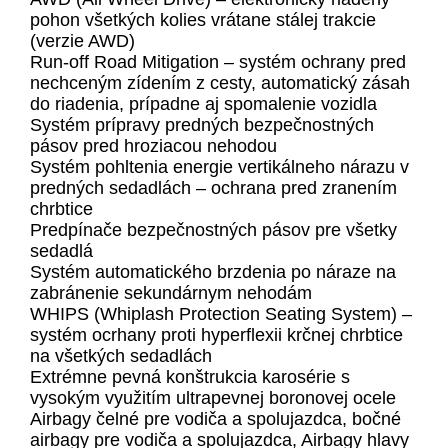
pohon všetkých kolies vrátane stálej trakcie
(verzie AWD)
Run-off Road Mitigation – systém ochrany pred
nechceným zídením z cesty, automatický zásah
do riadenia, prípadne aj spomalenie vozidla
Systém prípravy predných bezpečnostných
pásov pred hroziacou nehodou
Systém pohltenia energie vertikálneho nárazu v
predných sedadlách – ochrana pred zranením
chrbtice
Predpínače bezpečnostných pásov pre všetky
sedadlá
Systém automatického brzdenia po náraze na
zabránenie sekundárnym nehodám
WHIPS (Whiplash Protection Seating System) –
systém ocrhany proti hyperflexii krčnej chrbtice
na všetkých sedadlách
Extrémne pevná konštrukcia karosérie s
vysokým využitím ultrapevnej boronovej ocele
Airbagy čelné pre vodiča a spolujazdca, bočné
airbagy pre vodiča a spolujazdca, Airbagy hlavy