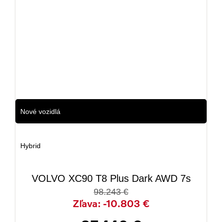
7 km
2025
Nové vozidlá
Hybrid
VOLVO XC90 T8 Plus Dark AWD 7s
98.243 €
Zľava: -10.803 €