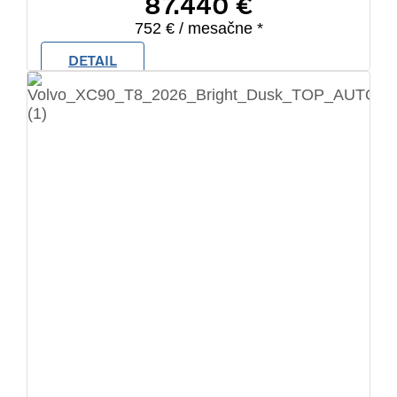
87.440 €
752 € / mesačne *
DETAIL
7 km
2026