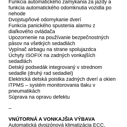
Funkcia automatického zamykania za jazdy a
funkcia automatického odomknutia vozidla po
nehode
Dvojstupňové odomykanie dverí
Funkcia panického spustenia alarmu z
diaľkového ovládača
Upozornenie na používanie bezpečnostných
pásov na všetkých sedadlách
Vypínač airbagu na strane spolujazdca
Úchyty ISOFIX na zadných vonkajších
sedadlách
Detský podsedák integrovaný v strednom
sedadle (druhý rad sedadiel)
Elektrická detská poistka zadných dverí a okien
iTPMS – systém monitorovania tlaku v
pneumatikách
Súprava na opravu defektu
–
VNÚTORNÁ A VONKAJŠIA VÝBAVA
Automatická dvojzónová klimatizácia ECC,