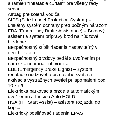
a ramien “Inflatable curtain“ pre všetky rady
sedadiel
Airbag pre kolená vodiča
SIPS (Side Impact Protection System) –
unikátny systém ochrany pred bočným nárazom
EBA (Emergency Brake Assistance) – Brzdový
asistent a systém prípravy brzd na núdzové
brzdenie
Bezpečnostný stĺpik riadenia nastaviteľný v
dvoch osiach
Bezpečnostný brzdový pedál s uvoľnením pri
náraze – ochrana nôh vodiča
EBL (Emergency Brake Lights) – systém
regulácie núdzového brzdového svetla a
aktivácia výstražných svetiel pri spomalení pod
10 km/h
Elektrická parkovacia brzda s automatickým
uvoľnením a funciou Auto HOLD
HSA (Hill Start Assist) – asistent rozjazdu do
kopca
Elektrický posilňovač riadenia EPAS