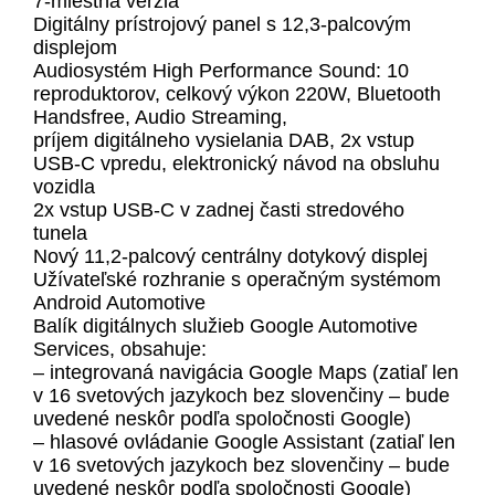
7-miestna verzia
Digitálny prístrojový panel s 12,3-palcovým
displejom
Audiosystém High Performance Sound: 10
reproduktorov, celkový výkon 220W, Bluetooth
Handsfree, Audio Streaming,
príjem digitálneho vysielania DAB, 2x vstup
USB-C vpredu, elektronický návod na obsluhu
vozidla
2x vstup USB-C v zadnej časti stredového
tunela
Nový 11,2-palcový centrálny dotykový displej
Užívateľské rozhranie s operačným systémom
Android Automotive
Balík digitálnych služieb Google Automotive
Services, obsahuje:
– integrovaná navigácia Google Maps (zatiaľ len
v 16 svetových jazykoch bez slovenčiny – bude
uvedené neskôr podľa spoločnosti Google)
– hlasové ovládanie Google Assistant (zatiaľ len
v 16 svetových jazykoch bez slovenčiny – bude
uvedené neskôr podľa spoločnosti Google)