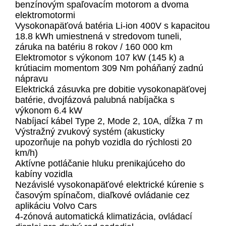
benzínovým spaľovacím motorom a dvoma
elektromotormi
Vysokonapäťová batéria Li-ion 400V s kapacitou
18.8 kWh umiestnená v stredovom tuneli,
záruka na batériu 8 rokov / 160 000 km
Elektromotor s výkonom 107 kW (145 k) a
krútiacim momentom 309 Nm poháňaný zadnú
nápravu
Elektrická zásuvka pre dobitie vysokonapäťovej
batérie, dvojfázová palubná nabíjačka s
výkonom 6.4 kW
Nabíjací kábel Type 2, Mode 2, 10A, dĺžka 7 m
Výstražný zvukový systém (akusticky
upozorňuje na pohyb vozidla do rýchlosti 20
km/h)
Aktívne potláčanie hluku prenikajúceho do
kabíny vozidla
Nezávislé vysokonapäťové elektrické kúrenie s
časovým spínačom, diaľkové ovládanie cez
aplikáciu Volvo Cars
4-zónová automatická klimatizácia, ovládací