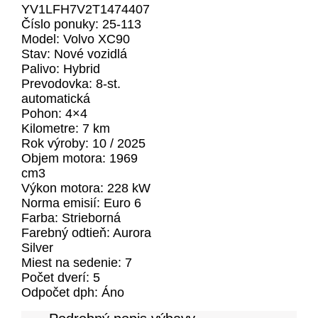
YV1LFH7V2T1474407
Číslo ponuky: 25-113
Model: Volvo XC90
Stav: Nové vozidlá
Palivo: Hybrid
Prevodovka: 8-st.
automatická
Pohon: 4×4
Kilometre: 7 km
Rok výroby: 10 / 2025
Objem motora: 1969
cm3
Výkon motora: 228 kW
Norma emisií: Euro 6
Farba: Strieborná
Farebný odtieň:
Aurora
Silver
Miest na sedenie: 7
Počet dverí: 5
Odpočet dph: Áno