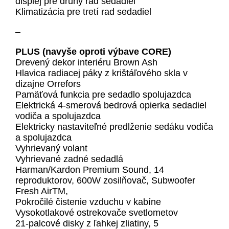
displej pre druhý rad sedadiel
Klimatizácia pre tretí rad sedadiel
–
PLUS (navyše oproti výbave CORE)
Drevený dekor interiéru Brown Ash
Hlavica radiacej páky z krištáľového skla v
dizajne Orrefors
Pamäťová funkcia pre sedadlo spolujazdca
Elektrická 4-smerová bedrová opierka sedadiel
vodiča a spolujazdca
Elektricky nastaviteľné predlženie sedáku vodiča
a spolujazdca
Vyhrievaný volant
Vyhrievané zadné sedadlá
Harman/Kardon Premium Sound, 14
reproduktorov, 600W zosilňovač, Subwoofer
Fresh AirTM,
Pokročilé čistenie vzduchu v kabíne
Vysokotlakové ostrekovače svetlometov
21-palcové disky z ľahkej zliatiny, 5