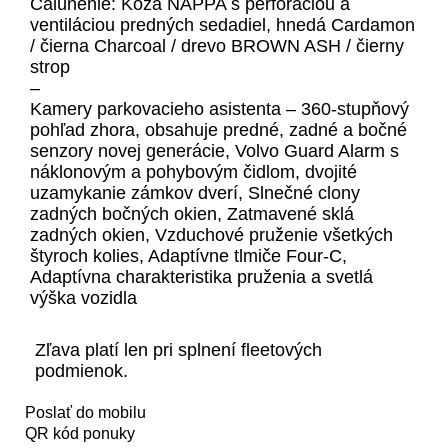
Čalúnenie: Koža NAPPA s perforáciou a
ventiláciou predných sedadiel, hnedá Cardamon
/ čierna Charcoal / drevo BROWN ASH / čierny
strop
–
Kamery parkovacieho asistenta – 360-stupňový
pohľad zhora, obsahuje predné, zadné a bočné
senzory novej generácie, Volvo Guard Alarm s
náklonovým a pohybovým čidlom, dvojité
uzamykanie zámkov dverí, Slnečné clony
zadných bočných okien, Zatmavené sklá
zadných okien, Vzduchové pruženie všetkých
štyroch kolies, Adaptívne tlmiče Four-C,
Adaptívna charakteristika pruženia a svetlá
výška vozidla
Zľava platí len pri splnení fleetových
podmienok.
Poslať do mobilu
QR kód ponuky