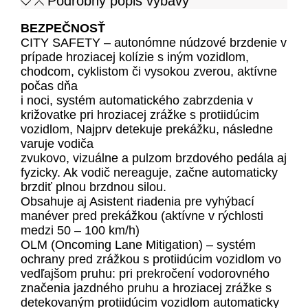
Podrobný popis výbavy
BEZPEČNOSŤ
CITY SAFETY – autonómne núdzové brzdenie v
prípade hroziacej kolízie s iným vozidlom,
chodcom, cyklistom či vysokou zverou, aktívne
počas dňa
i noci, systém automatického zabrzdenia v
križovatke pri hroziacej zrážke s protiidúcim
vozidlom, Najprv detekuje prekážku, následne
varuje vodiča
zvukovo, vizuálne a pulzom brzdového pedála aj
fyzicky. Ak vodič nereaguje, začne automaticky
brzdiť plnou brzdnou silou.
Obsahuje aj Asistent riadenia pre vyhýbací
manéver pred prekážkou (aktívne v rýchlosti
medzi 50 – 100 km/h)
OLM (Oncoming Lane Mitigation) – systém
ochrany pred zrážkou s protiidúcim vozidlom vo
vedľajšom pruhu: pri prekročení vodorovného
značenia jazdného pruhu a hroziacej zrážke s
detekovaným protiidúcim vozidlom automaticky