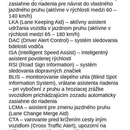
zasiahne do riadenia pre návrat do vlastného
jazdného pruhu (aktívne v rýchlosti medzi 60 –
140 km/h)
LKA (Lane Keeping Aid) – aktívny asistent
udržania vozidla v jazdnom pruhu (aktívne v
rýchlosti medzi 65 – 180 km/h)
DAC (Driver Alert Control) – systém sledovania
bdelosti vodiča
ISA (Intelligent Speed Assist) – inteligentný
asistent povolenej rýchlosti
RSI (Road Sign Information) – systém
sledovania dopravných značiek
BLIS – monitorovanie slepého uhla (Blind Spot
Information System), vrátane asistenta riadenia
– pri vybočení z pruhu a hroziacej zrážke
svozidlom prichádzajúcim zozadu automaticky
zasiahne do riadenia
LCMA – asistent pre zmenu jazdného pruhu
(Lane Change Merge Aid)
CTA – varovanie pred krížením cesty iným
vozidlom (Cross Traffic Alert), upozorní na