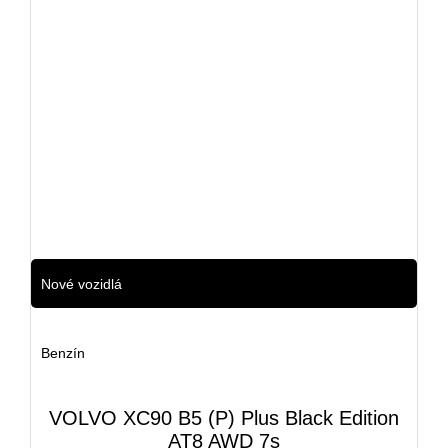
7 km
2025
Nové vozidlá
Benzín
VOLVO XC90 B5 (P) Plus Black Edition
AT8 AWD 7s