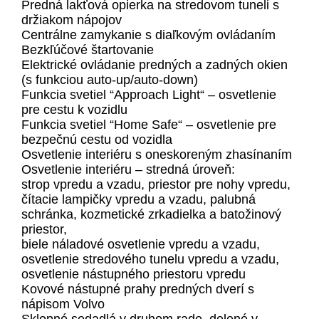
Predná lakťová opierka na stredovom tuneli s
držiakom nápojov
Centrálne zamykanie s diaľkovým ovládaním
Bezkľúčové štartovanie
Elektrické ovládanie predných a zadných okien
(s funkciou auto-up/auto-down)
Funkcia svetiel “Approach Light“ – osvetlenie
pre cestu k vozidlu
Funkcia svetiel “Home Safe“ – osvetlenie pre
bezpečnú cestu od vozidla
Osvetlenie interiéru s oneskoreným zhasínaním
Osvetlenie interiéru – stredná úroveň:
strop vpredu a vzadu, priestor pre nohy vpredu,
čítacie lampičky vpredu a vzadu, palubná
schránka, kozmetické zrkadielka a batožinový
priestor,
biele náladové osvetlenie vpredu a vzadu,
osvetlenie stredového tunelu vpredu a vzadu,
osvetlenie nástupného priestoru vpredu
Kovové nástupné prahy predných dverí s
nápisom Volvo