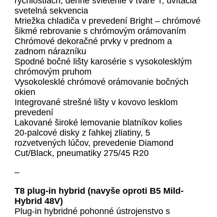
rýchlostiach, denné svietenie v tvare T, uvítacia
svetelná sekvencia
Mriežka chladiča v prevedení Bright – chrómové
šikmé rebrovanie s chrómovým orámovaním
Chrómové dekoračné prvky v prednom a
zadnom nárazníku
Spodné bočné lišty karosérie s vysokolesklým
chrómovým pruhom
Vysokolesklé chrómové orámovanie bočných
okien
Integrované strešné lišty v kovovo lesklom
prevedení
Lakované široké lemovanie blatníkov kolies
20-palcové disky z ľahkej zliatiny, 5
rozvetvených lúčov, prevedenie Diamond
Cut/Black, pneumatiky 275/45 R20
–
T8 plug-in hybrid (navyše oproti B5 Mild-
Hybrid 48V)
Plug-in hybridné pohonné ústrojenstvo s