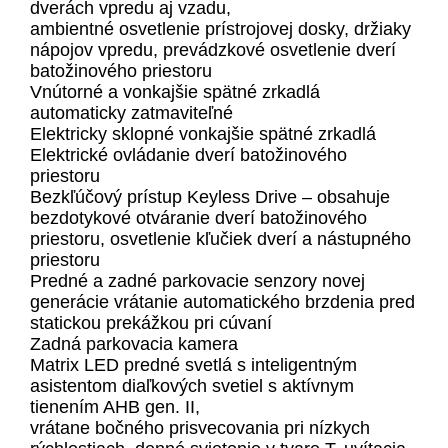
dverách vpredu aj vzadu,
ambientné osvetlenie prístrojovej dosky, držiaky
nápojov vpredu, prevádzkové osvetlenie dverí
batožinového priestoru
Vnútorné a vonkajšie spätné zrkadlá
automaticky zatmaviteľné
Elektricky sklopné vonkajšie spätné zrkadlá
Elektrické ovládanie dverí batožinového
priestoru
Bezkľúčový prístup Keyless Drive – obsahuje
bezdotykové otváranie dverí batožinového
priestoru, osvetlenie kľučiek dverí a nástupného
priestoru
Predné a zadné parkovacie senzory novej
generácie vrátanie automatického brzdenia pred
statickou prekážkou pri cúvaní
Zadná parkovacia kamera
Matrix LED predné svetlá s inteligentným
asistentom diaľkových svetiel s aktívnym
tienením AHB gen. II,
vrátane bočného prisvecovania pri nízkych