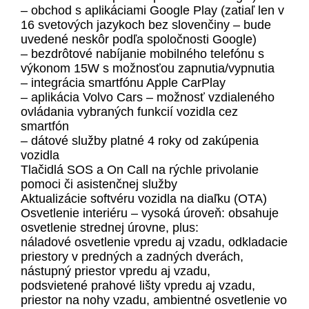
– obchod s aplikáciami Google Play (zatiaľ len v
16 svetových jazykoch bez slovenčiny – bude
uvedené neskôr podľa spoločnosti Google)
– bezdrôtové nabíjanie mobilného telefónu s
výkonom 15W s možnosťou zapnutia/vypnutia
– integrácia smartfónu Apple CarPlay
– aplikácia Volvo Cars – možnosť vzdialeného
ovládania vybraných funkcií vozidla cez
smartfón
– dátové služby platné 4 roky od zakúpenia
vozidla
Tlačidlá SOS a On Call na rýchle privolanie
pomoci či asistenčnej služby
Aktualizácie softvéru vozidla na diaľku (OTA)
Osvetlenie interiéru – vysoká úroveň: obsahuje
osvetlenie strednej úrovne, plus:
náladové osvetlenie vpredu aj vzadu, odkladacie
priestory v predných a zadných dverách,
nástupný priestor vpredu aj vzadu,
podsvietené prahové lišty vpredu aj vzadu,
priestor na nohy vzadu, ambientné osvetlenie vo