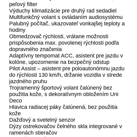
peľový filter
Výduchy klimatizácie pre druhý rad sedadiel
Multifunkčný volant s ovládaním audiosystému
Palubný počítač, ukazovateľ vonkajšej teploty a
hodiny
Obmedzovač rýchlosti, vrátane možnosti
prispôsobenia max. povolenej rýchlosti podľa
dopravného značenia
Adaptívny tempomat ACC, asistent pre jazdu v
kolóne, upozornenie na bezpečný odstup
Pilot Assist – asistent pre poloautonómnu jazdu
do rýchlosti 130 km/h, držanie vozidla v strede
jazdného pruhu
Trojramenný športový volant čalúnený bez
použitia kože, s dekoratívnym obložením Uni
Deco
Hlavica radiacej páky čalúnená, bez použitia
kože
Dažďový a svetelný senzor
Dýzy ostrekovačov čelného skla integrované v
ramenách stieračov