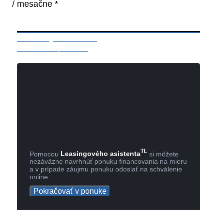
/ mesačne *
Mám záujem o vozidlo
Rezervácia / otázka
TL
Pomocou
Leasingového asistenta
si môžete
nezáväzne navrhnúť ponuku financovania na mieru
a v prípade záujmu ponuku odoslať na schválenie
online.
Pokračovať v ponuke