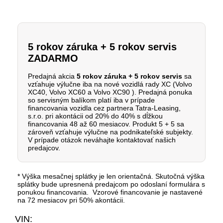
5 rokov záruka + 5 rokov servis
ZADARMO
Predajná akcia
5 rokov záruka + 5 rokov servis
sa
vzťahuje výlučne iba na nové vozidlá rady XC (Volvo
XC40, Volvo XC60 a Volvo XC90 ).
Predajná ponuka
so servisným balíkom platí iba v prípade
financovania vozidla cez partnera Tatra-Leasing,
s.r.o. pri akontácii od 20% do 40% s dĺžkou
financovania 48 až 60 mesiacov.
Produkt 5 + 5 sa
zároveň vzťahuje výlučne na podnikateľské subjekty.
V prípade otázok neváhajte kontaktovať našich
predajcov.
* Výška mesačnej splátky je len orientačná. Skutočná výška
splátky bude upresnená predajcom po odoslaní formulára s
ponukou financovania. Vzorové financovanie je nastavené
na 72 mesiacov pri 50% akontácii.
VIN: