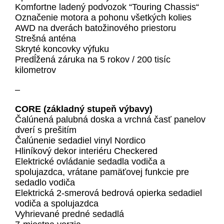
Komfortne ladený podvozok “Touring Chassis“
Označenie motora a pohonu všetkých kolies
AWD na dverách batožinového priestoru
Strešná anténa
Skryté koncovky výfuku
Predĺžená záruka na 5 rokov / 200 tisíc
kilometrov
–
CORE (základný stupeň výbavy)
Čalúnená palubná doska a vrchná časť panelov
dverí s prešitím
Čalúnenie sedadiel vinyl Nordico
Hliníkový dekor interiéru Checkered
Elektrické ovládanie sedadla vodiča a
spolujazdca, vrátane pamäťovej funkcie pre
sedadlo vodiča
Elektrická 2-smerová bedrová opierka sedadiel
vodiča a spolujazdca
Vyhrievané predné sedadlá