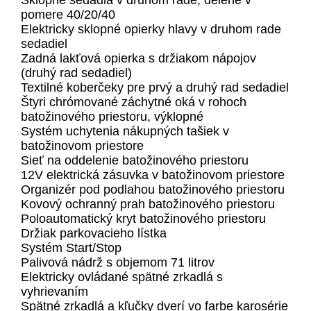
Sklopné sedadlá v druhom rade, delené v
pomere 40/20/40
Elektricky sklopné opierky hlavy v druhom rade
sedadiel
Zadná lakťová opierka s držiakom nápojov
(druhý rad sedadiel)
Textilné koberčeky pre prvý a druhý rad sedadiel
Štyri chrómované záchytné oká v rohoch
batožinového priestoru, výklopné
Systém uchytenia nákupných tašiek v
batožinovom priestore
Sieť na oddelenie batožinového priestoru
12V elektrická zásuvka v batožinovom priestore
Organizér pod podlahou batožinového priestoru
Kovový ochranný prah batožinového priestoru
Poloautomatický kryt batožinového priestoru
Držiak parkovacieho lístka
Systém Start/Stop
Palivová nádrž s objemom 71 litrov
Elektricky ovládané spätné zrkadlá s
vyhrievaním
Spätné zrkadlá a kľučky dverí vo farbe karosérie