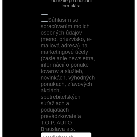
obdržíte po odoslaní
formulára.
Súhlasím so
spracúvaním mojich
osobných údajov
(meno, priezvisko, e-
mailová adresa) na
marketingové účely
(zasielanie newslettra,
informácií o ponuke
tovarov a služieb,
novinkách, výhodných
ponukách, zľavových
akciách,
spotrebiteľských
súťažiach a
podujatiach
prevádzkovateľa
T.O.P. AUTO
Bratislava a.s.