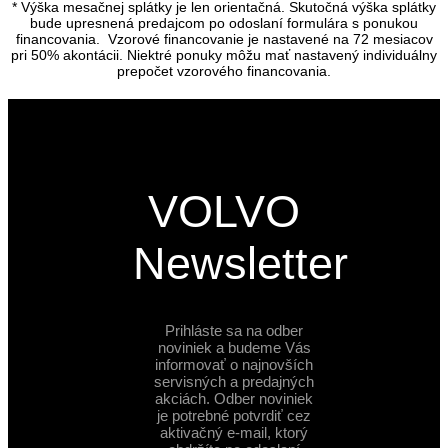
* Výška mesačnej splátky je len orientačná. Skutočná výška splátky
bude upresnená predajcom po odoslaní formulára s ponukou
financovania. Vzorové financovanie je nastavené na 72 mesiacov
pri 50% akontácii. Niektré ponuky môžu mať nastavený individuálny
prepočet vzorového financovania.
VOLVO
Newsletter
Prihláste sa na odber
noviniek a budeme Vás
informovať o najnovších
servisných a predajných
akciách. Odber noviniek
je potrebné potvrdiť cez
aktivačný e-mail, ktorý