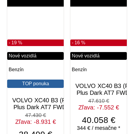
7 km
7 km
2025
2026
5
6
- 19 %
- 16 %
Nové vozidlá
Nové vozidlá
Benzín
Benzín
TOP ponuka
VOLVO XC40 B3 (P)
Plus Dark AT7 FWD
VOLVO XC40 B3 (P)
47.610 €
Plus Dark AT7 FWD
Zľava: -7.552 €
47.430 €
40.058 €
Zľava: -8.931 €
344 € / mesačne *