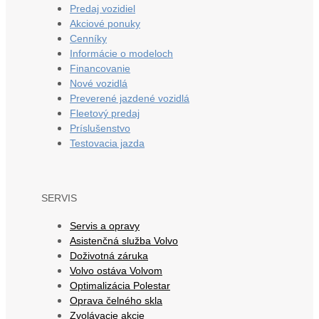
Predaj vozidiel
Akciové ponuky
Cenníky
Informácie o modeloch
Financovanie
Nové vozidlá
Preverené jazdené vozidlá
Fleetový predaj
Príslušenstvo
Testovacia jazda
SERVIS
Servis a opravy
Asistenčná služba Volvo
Doživotná záruka
Volvo ostáva Volvom
Optimalizácia Polestar
Oprava čelného skla
Zvolávacie akcie