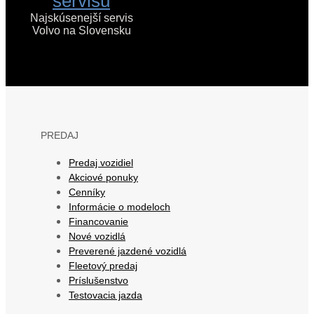
servisu
Najskúsenejší servis
Volvo na Slovensku
PREDAJ
Predaj vozidiel
Akciové ponuky
Cenníky
Informácie o modeloch
Financovanie
Nové vozidlá
Preverené jazdené vozidlá
Fleetový predaj
Príslušenstvo
Testovacia jazda