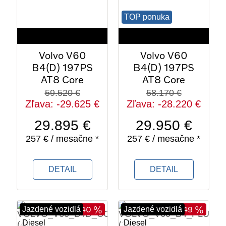
2022
2022
TOP ponuka
45 670 km
83 312 km
Volvo V60
Volvo V60
B4(D) 197PS
B4(D) 197PS
AT8 Core
AT8 Core
59.520 €
58.170 €
Zľava: -29.625 €
Zľava: -28.220 €
29.895 €
29.950 €
257 € / mesačne *
257 € / mesačne *
DETAIL
DETAIL
- 40 %
- 49 %
Jazdené vozidlá
Jazdené vozidlá
Diesel
Diesel