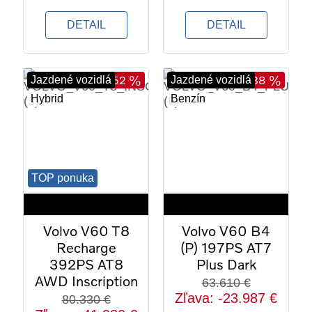
DETAIL
DETAIL
- 52 %
- 38 %
Jazdené vozidlá
Jazdené vozidlá
Hybrid
Benzín
36
32
2021
2025
TOP ponuka
53 967 km
22 406 km
Volvo V60 T8
Volvo V60 B4
Recharge
(P) 197PS AT7
392PS AT8
Plus Dark
AWD Inscription
63.610 €
Zľava: -23.987 €
80.330 €