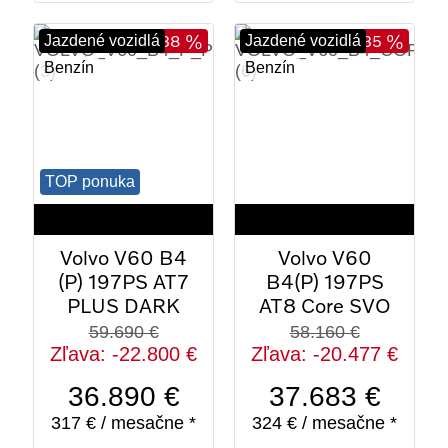
- 38 %
- 35 %
Jazdené vozidlá
Jazdené vozidlá
Benzín
Benzín
34
27
2024
2025
TOP ponuka
27 153 km
21 884 km
Volvo V60 B4
Volvo V60
(P) 197PS AT7
B4(P) 197PS
PLUS DARK
AT8 Core SVO
59.690 €
58.160 €
Zľava: -22.800 €
Zľava: -20.477 €
36.890 €
37.683 €
317 € / mesačne *
324 € / mesačne *