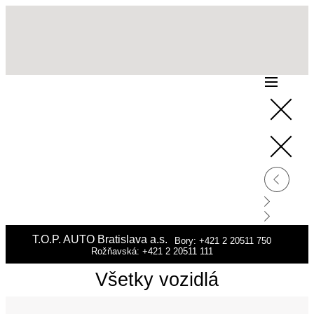
T.O.P. AUTO Bratislava a.s.
Bory: +421 2 20511 750
Rožňavská: +421 2 20511 111
Všetky vozidlá