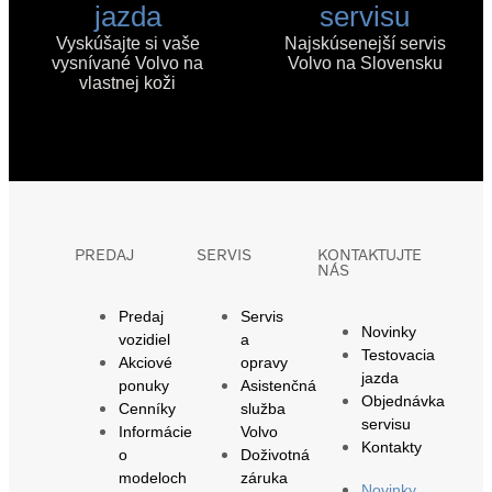
jazda
servisu
Vyskúšajte si vaše
Najskúsenejší servis
vysnívané Volvo na
Volvo na Slovensku
vlastnej koži
PREDAJ
SERVIS
KONTAKTUJTE
NÁS
Predaj
Servis
Novinky
vozidiel
a
Testovacia
Akciové
opravy
jazda
ponuky
Asistenčná
Objednávka
Cenníky
služba
servisu
Informácie
Volvo
Kontakty
o
Doživotná
modeloch
záruka
Novinky