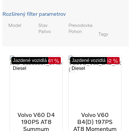
Rozšírený filter parametrov
Model
Stav
Prevodovka
Palivo
Pohon
Tagy
- 61 %
- 52 %
Jazdené vozidlá
Jazdené vozidlá
Diesel
Diesel
22
30
2018
2021
98 850 km
122 661 km
Volvo V60 D4
Volvo V60
190PS AT8
B4(D) 197PS
Summum
AT8 Momentum