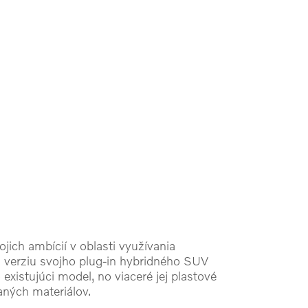
ich ambícií v oblasti využívania
u verziu svojho plug-in hybridného SUV
xistujúci model, no viaceré jej plastové
ných materiálov.