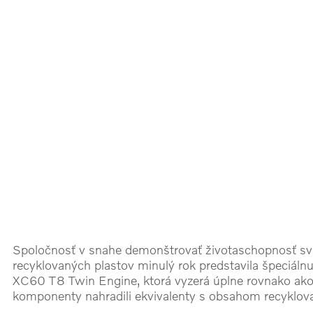
Spoločnosť v snahe demonštrovať životaschopnosť svoj
recyklovaných plastov minulý rok predstavila špeciáln
XC60 T8 Twin Engine, ktorá vyzerá úplne rovnako ako e
komponenty nahradili ekvivalenty s obsahom recyklova