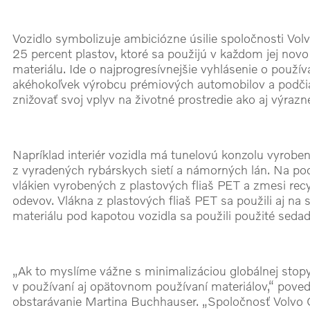
Vozidlo symbolizuje ambiciózne úsilie spoločnosti Vo
25 percent plastov, ktoré sa použijú v každom jej no
materiálu. Ide o najprogresívnejšie vyhlásenie o použí
akéhokoľvek výrobcu prémiových automobilov a podčia
znižovať svoj vplyv na životné prostredie ako aj výrazn
Napríklad interiér vozidla má tunelovú konzolu vyroben
z vyradených rybárskych sietí a námorných lán. Na p
vlákien vyrobených z plastových fliaš PET a zmesi rec
odevov. Vlákna z plastových fliaš PET sa použili aj n
materiálu pod kapotou vozidla sa použili použité seda
„Ak to myslíme vážne s minimalizáciou globálnej stop
v používaní aj opätovnom používaní materiálov,“ poved
obstarávanie Martina Buchhauser. „Spoločnosť Volvo C