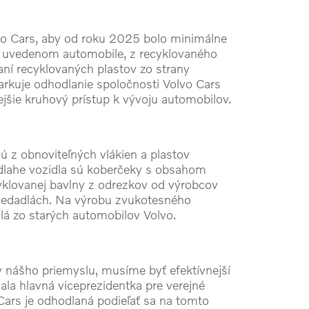
lvo Cars, aby od roku 2025 bolo minimálne
vo uvedenom automobile, z recyklovaného
vaní recyklovaných plastov zo strany
rkuje odhodlanie spoločnosti Volvo Cars
ejšie kruhový prístup k vývoju automobilov.
ú z obnoviteľných vlákien a plastov
odlahe vozidla sú koberčeky s obsahom
yklovanej bavlny z odrezkov od výrobcov
a sedadlách. Na výrobu zvukotesného
dlá zo starých automobilov Volvo.
y nášho priemyslu, musíme byť efektívnejší
ala hlavná viceprezidentka pre verejné
ars je odhodlaná podieľať sa na tomto