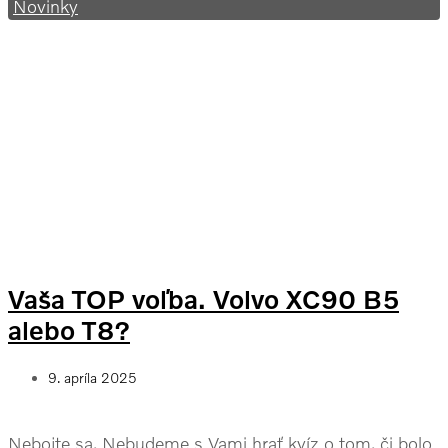
Novinky
Vaša TOP voľba. Volvo XC90 B5
alebo T8?
9. apríla 2025
Nebojte sa. Nebudeme s Vami hrať kvíz o tom, či bolo