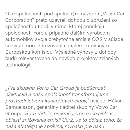
Obe spoločnosti pod spoločným názvom „Volvo Car
Corporation“ preto uzavreli dohodu o združení so
spoločnosťou Ford, v rámci ktorej ponúkajú
spoločnosti Ford a prípadne ďalším výrobcom
automobilov svoje prebytočné emisie CO2 v súlade
so systémom združovania implementovaným
Európskou komisiou. Výsledné výnosy z dohody
budú reinvestované do nových projektov zelených
technológií.
„Pre skupinu Volvo Car Group je budúcnosť
elektrická a našu spoločnosť transformujeme
prostredníctvom konkrétnych činov,“
uviedol Håkan
Samuelsson, generálny riaditeľ skupiny Volvo Car
Group.
„Som rád, že prekračujeme naše ciele v
oblasti znižovania emisií CO2. Je to dôkaz toho, že
naša stratégia je správna, rovnako pre našu