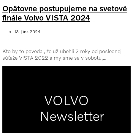
Opätovne postupujeme na svetové
finále Volvo VISTA 2024
13. júna 2024
Kto by to povedal, že už ubehli 2 roky od poslednej
súťaže VISTA 2022 a my sme sa v sobotu,...
VOLVO
Newsletter