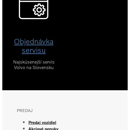
Objednávka
servisu
Najskúsenejší servis
Volvo na Slovensku
PREDAJ
Predaj vozidiel
Akciové ponuky