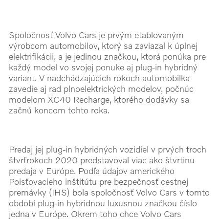
Spoločnosť Volvo Cars je prvým etablovaným
výrobcom automobilov, ktorý sa zaviazal k úplnej
elektrifikácii, a je jedinou značkou, ktorá ponúka pre
každý model vo svojej ponuke aj plug-in hybridný
variant. V nadchádzajúcich rokoch automobilka
zavedie aj rad plnoelektrických modelov, počnúc
modelom XC40 Recharge, ktorého dodávky sa
začnú koncom tohto roka.
Predaj jej plug-in hybridných vozidiel v prvých troch
štvrťrokoch 2020 predstavoval viac ako štvrtinu
predaja v Európe. Podľa údajov amerického
Poisťovacieho inštitútu pre bezpečnosť cestnej
premávky (IHS) bola spoločnosť Volvo Cars v tomto
období plug-in hybridnou luxusnou značkou číslo
jedna v Európe. Okrem toho chce Volvo Cars