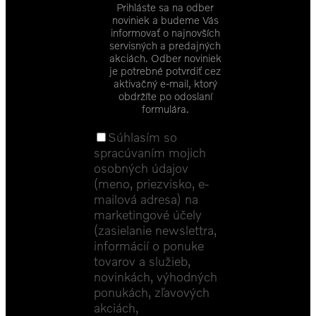
Prihláste sa na odber
noviniek a budeme Vás
informovať o najnovších
servisných a predajných
akciách. Odber noviniek
je potrebné potvrdiť cez
aktivačný e-mail, ktorý
obdržíte po odoslaní
formulára.
Súhlasím so
spracúvaním mojich
osobných údajov
(meno, priezvisko, e-
mailová adresa) na
marketingové účely
(zasielanie newslettra,
informácií o ponuke
tovarov a služieb,
novinkách, výhodných
ponukách, zľavových
akciách,