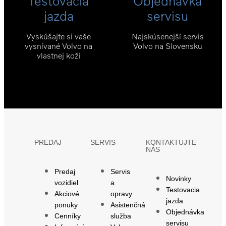
Testovacia
Objednávka
jazda
servisu
Vyskúšajte si vaše
Najskúsenejší servis
vysnívané Volvo na
Volvo na Slovensku
vlastnej koži
PREDAJ
SERVIS
KONTAKTUJTE
NÁS
Predaj
Servis
Novinky
vozidiel
a
Testovacia
Akciové
opravy
jazda
ponuky
Asistenčná
Objednávka
Cenníky
služba
servisu