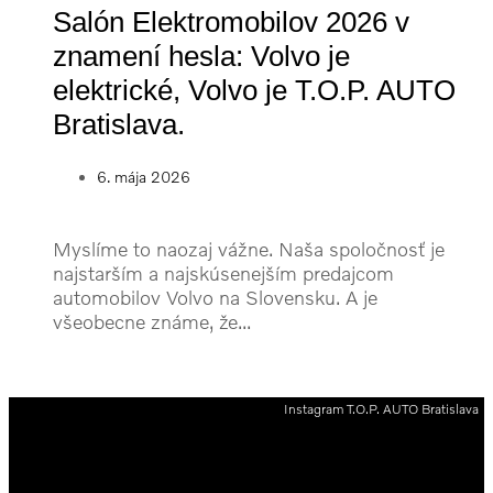
Salón Elektromobilov 2026 v
znamení hesla: Volvo je
elektrické, Volvo je T.O.P. AUTO
Bratislava.
6. mája 2026
Myslíme to naozaj vážne. Naša spoločnosť je
najstarším a najskúsenejším predajcom
automobilov Volvo na Slovensku. A je
všeobecne známe, že...
Instagram T.O.P. AUTO Bratislava