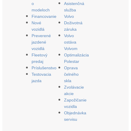
o
Asistenčná
modeloch
služba
Financovanie
Volvo
Nové
Doživotná
vozidlá
záruka
Preverené
Volvo
jazdené
ostáva
vozidlá
Volvom
Fleetový
Optimalizácia
predaj
Polestar
Príslušenstvo
Oprava
Testovacia
čelného
jazda
skla
Zvolávacie
akcie
Zapožičanie
vozidla
Objednávka
servisu