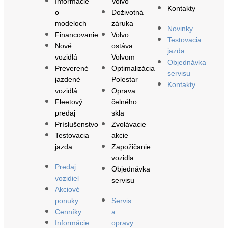
Informácie
Volvo
Kontakty
o
Doživotná
modeloch
záruka
Novinky
Financovanie
Volvo
Testovacia
Nové
ostáva
jazda
vozidlá
Volvom
Objednávka
Preverené
Optimalizácia
servisu
jazdené
Polestar
Kontakty
vozidlá
Oprava
Fleetový
čelného
predaj
skla
Príslušenstvo
Zvolávacie
Testovacia
akcie
jazda
Zapožičanie
vozidla
Predaj
Objednávka
vozidiel
servisu
Akciové
ponuky
Servis
Cenníky
a
Informácie
opravy