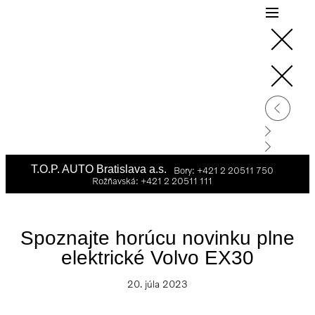
T.O.P. AUTO Bratislava a.s.
Bory: +421 2 20511 750
Rožňavská: +421 2 20511 111
Spoznajte horúcu novinku plne
elektrické Volvo EX30
20. júla 2023