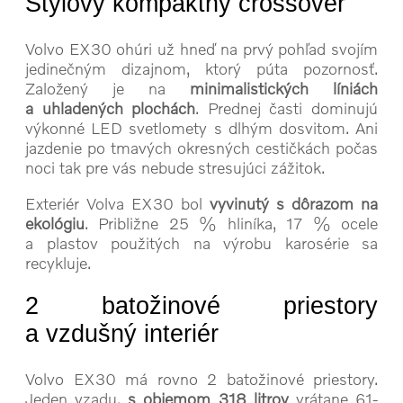
Štýlový kompaktný crossover
Volvo EX30 ohúri už hneď na prvý pohľad svojím
jedinečným dizajnom, ktorý púta pozornosť.
Založený je na
minimalistických líniách
a uhladených plochách
. Prednej časti dominujú
výkonné LED svetlomety s dlhým dosvitom. Ani
jazdenie po tmavých okresných cestičkách počas
noci tak pre vás nebude stresujúci zážitok.
Exteriér Volva EX30 bol
vyvinutý s dôrazom na
ekológiu
. Približne 25 % hliníka, 17 % ocele
a plastov použitých na výrobu karosérie sa
recykluje.
2 batožinové priestory
a vzdušný interiér
Volvo EX30 má rovno 2 batožinové priestory.
Jeden vzadu,
s objemom 318 litrov
vrátane 61-