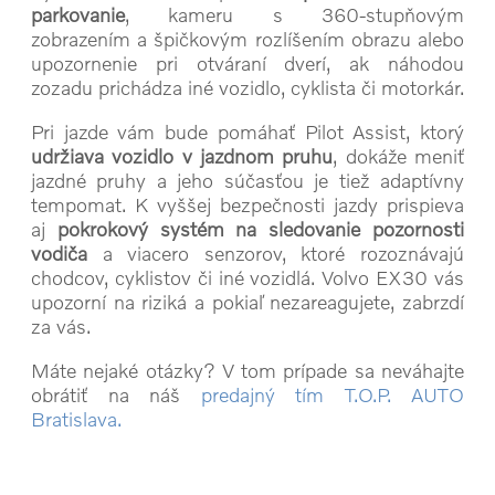
parkovanie
, kameru s 360-stupňovým
zobrazením a špičkovým rozlíšením obrazu alebo
upozornenie pri otváraní dverí, ak náhodou
zozadu prichádza iné vozidlo, cyklista či motorkár.
Pri jazde vám bude pomáhať Pilot Assist, ktorý
udržiava vozidlo v jazdnom pruhu
, dokáže meniť
jazdné pruhy a jeho súčasťou je tiež adaptívny
tempomat. K vyššej bezpečnosti jazdy prispieva
aj
pokrokový systém na sledovanie pozornosti
vodiča
a viacero senzorov, ktoré rozoznávajú
chodcov, cyklistov či iné vozidlá. Volvo EX30 vás
upozorní na riziká a pokiaľ nezareagujete, zabrzdí
za vás.
Máte nejaké otázky? V tom prípade sa neváhajte
obrátiť na náš
predajný tím T.O.P. AUTO
Bratislava.