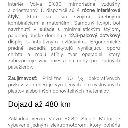
interiér Volva EX30 mimoriadne vzdušný
a priestranný. K dispozícii sú
4 rôzne interiérové
štýly
, ktoré sa líšia svojimi farebnými
kombináciami a materiálmi. Samotný kokpit bol
navrhnutý v súlade s minimalistickým štýlom,
palubnej doske dominuje
12,3-palcový dotykový
displej
s intuitívnym ovládaním. Ergonomické
predné sedadlá poskytujú vynikajúcu oporu
chrbta a majú štíhly tvar operadiel, ktorý
zabezpečuje viac miesta na nohy pre zadných
pasažierov.
Zaujímavosť
: Približne 30 % dekoratívnych
prvkov v interiéri je vyrobených z recyklovaných
plastov alebo iných obnoviteľných materiálov.
Dojazd až 480 km
Základná verzia Volvo EX30 Single Motor je
vybavené jedným elektromotorom, ktorý poháňa